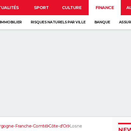
TUALITÉS
SPORT
CULTURE
FINANCE
A
IMMOBILIER
RISQUES NATURELS PAR VILLE
BANQUE
ASSU
rgogne-Franche-Comté
Côte-d'Or
Losne
NEW