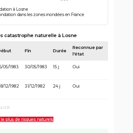
dation à Losne
ondation dans les zones inondées en France
s catastrophe naturelle à Losne
Reconnue par
Début
Fin
Durée
l'état
6/05/1983
30/05/1983
15 j
Oui
8/12/1982
31/12/1982
24 j
Oui
la CCR
 le plus de risques naturels