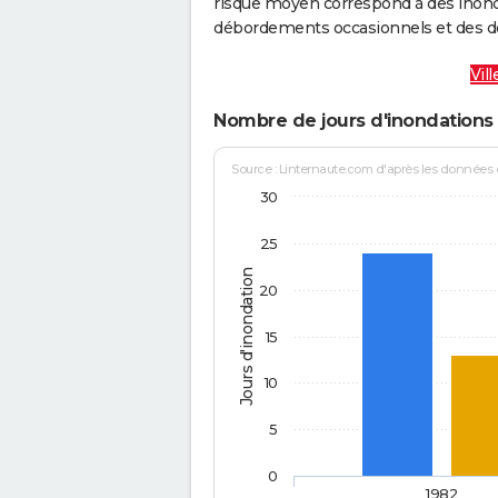
risque moyen correspond à des inond
débordements occasionnels et des d
Vil
Nombre de jours d'inondations 
Source : Linternaute.com d'après les données
30
25
Jours d'inondation
20
15
10
5
0
1982