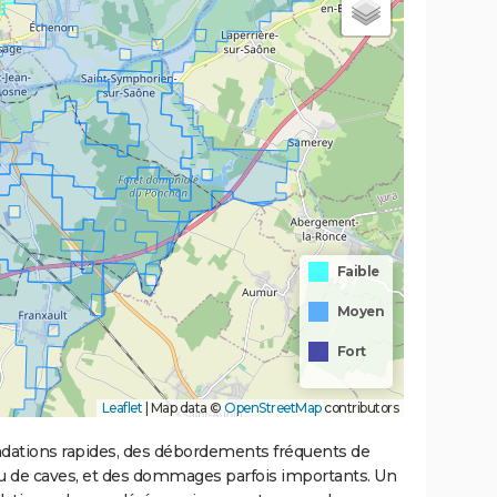
Faible
Moyen
Fort
Leaflet
|
Map data ©
OpenStreetMap
contributors
ondations rapides, des débordements fréquents de
ou de caves, et des dommages parfois importants. Un