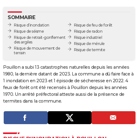
City break
Voyage de noces
Climat
Destinations
Voyage nature
Forum
+
PHOTO
SOMMAIRE
GUIDES D'ACHAT
Risque d’inondation
Risque de feu de forêt
Risque de séisme
Risque de radon
BONS PLANS
Risque de retrait-gonflement
Risque industriel
des argiles
Risque de mérule
CARTE DE VOEUX
Risque de mouvement de
Risque de termite
terrain
Carte Bonne année
Carte Pâques
Carte de Noël
Carte Saint-Valentin
Carte d'anniversaire
DICTIONNAIRE
Pouillon a subi 13 catastrophes naturelles depuis les années
Biographies
Expressions
Dictionnaire
Citations
Proverbes
PROGRAMME TV
1980, la dernière datant de 2023. La commune a dû faire face à
1 inondation en 2023 et 1 épisode de sécheresse en 2022. 4
COPAINS D'AVANT
feux de forêt ont été recensés à Pouillon depuis les années
Se connecter
Collèges
Universités
Service militaire
S'inscrire
Lycées
Primaires
Entreprises
Avis de recherche
1970. Un arrêté préfectoral atteste aussi de la présence de
AVIS DE DÉCÈS
termites dans la commune.
FORUM
Lifestyle
Sport
Television
Cinema
Bricolage
Culture
Auto
Voyage