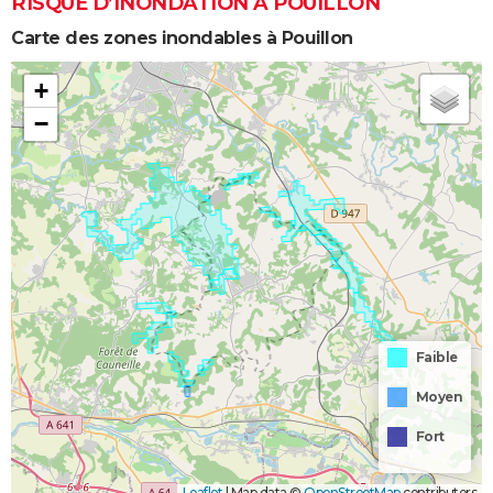
RISQUE D’INONDATION À POUILLON
Carte des zones inondables à Pouillon
+
−
Faible
Moyen
Fort
Leaflet
|
Map data ©
OpenStreetMap
contributors