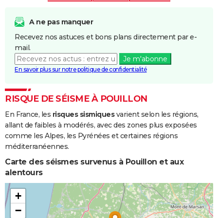
Chocs
24/01/2009
27/01/2009
4 j
Non
Mécaniques
A ne pas manquer
liés à l'action
Recevez nos astuces et bons plans directement par e-
des Vagues
mail.
Je m'abonne
Inondations
25/12/1999
29/12/1999
5 j
Non
En savoir plus sur notre politique de confidentialité
et/ou
Coulées de
Boue
RISQUE DE SÉISME À POUILLON
En France, les
risques sismiques
varient selon les régions,
Inondations
02/07/1993
03/07/1993
2 j
Oui
allant de faibles à modérés, avec des zones plus exposées
et/ou
comme les Alpes, les Pyrénées et certaines régions
Coulées de
méditerranéennes.
Boue
Carte des séismes survenus à Pouillon et aux
Inondations
19/07/1983
27/07/1983
9 j
Oui
alentours
et/ou
Coulées de
+
Boue
−