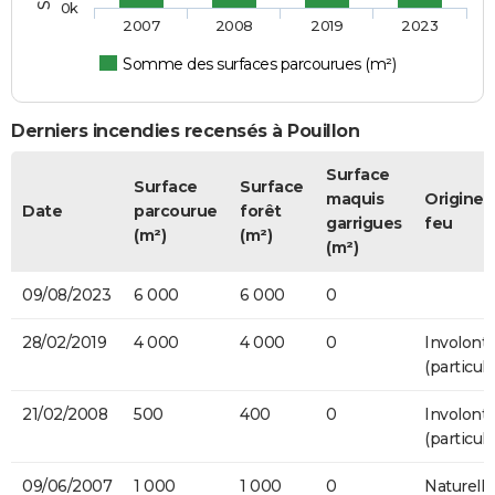
0k
2007
2008
2019
2023
Somme des surfaces parcourues (m²)
Derniers incendies recensés à Pouillon
Surface
Surface
Surface
maquis
Origine 
Date
parcourue
forêt
garrigues
feu
(m²)
(m²)
(m²)
09/08/2023
6 000
6 000
0
28/02/2019
4 000
4 000
0
Involonta
(particuli
21/02/2008
500
400
0
Involonta
(particuli
09/06/2007
1 000
1 000
0
Naturelle