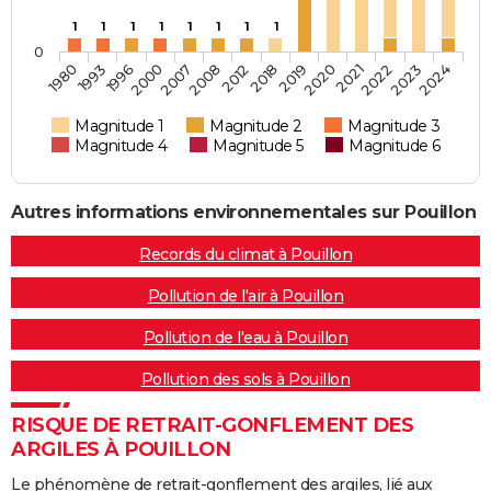
1
1
1
1
1
1
1
1
0
2021
2000
2012
2024
1996
2020
2008
2023
1993
2019
2007
2022
1980
2018
Magnitude 1
Magnitude 2
Magnitude 3
Magnitude 4
Magnitude 5
Magnitude 6
Autres informations environnementales sur Pouillon
Records du climat à Pouillon
Pollution de l'air à Pouillon
Pollution de l'eau à Pouillon
Pollution des sols à Pouillon
RISQUE DE RETRAIT-GONFLEMENT DES
ARGILES À POUILLON
Le phénomène de retrait-gonflement des argiles, lié aux