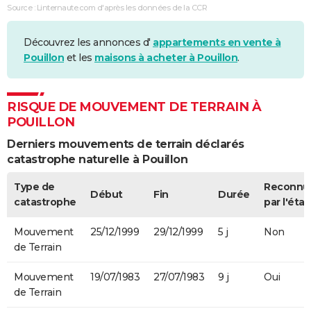
Source : Linternaute.com d'après les données de la CCR
Découvrez les annonces d'
appartements en vente à
Pouillon
et les
maisons à acheter à Pouillon
.
RISQUE DE MOUVEMENT DE TERRAIN À
POUILLON
Derniers mouvements de terrain déclarés
catastrophe naturelle à Pouillon
Type de
Reconnu
Début
Fin
Durée
catastrophe
par l'état
Mouvement
25/12/1999
29/12/1999
5 j
Non
de Terrain
Mouvement
19/07/1983
27/07/1983
9 j
Oui
de Terrain