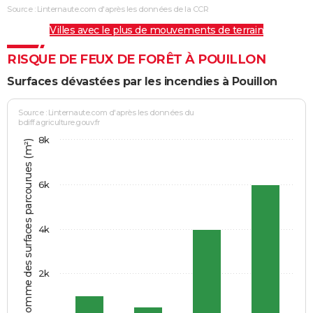
Source : Linternaute.com d'après les données de la CCR
Villes avec le plus de mouvements de terrain
RISQUE DE FEUX DE FORÊT À POUILLON
Surfaces dévastées par les incendies à Pouillon
Source : Linternaute.com d'après les données du
bdiff.agriculture.gouv.fr
8k
Somme des surfaces parcourues (m²)
6k
4k
2k