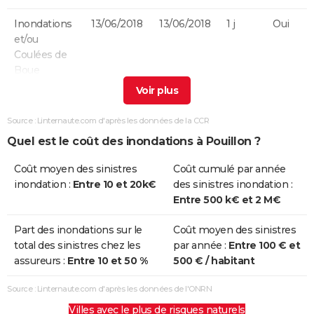
Inondations
13/06/2018
13/06/2018
1 j
Oui
et/ou
Coulées de
Boue
Inondations
18/05/2013
19/05/2013
2 j
Oui
et/ou
Source : Linternaute.com d'après les données de la CCR
Coulées de
Quel est le coût des inondations à Pouillon ?
Boue
Coût moyen des sinistres
Coût cumulé par année
Inondations
11/02/2009
11/02/2009
1 j
Oui
inondation :
Entre 10 et 20k€
des sinistres inondation :
et/ou
Entre 500 k€ et 2 M€
Coulées de
Boue
Part des inondations sur le
Coût moyen des sinistres
total des sinistres chez les
par année :
Entre 100 € et
Inondations
24/01/2009
27/01/2009
4 j
Non
assureurs :
Entre 10 et 50 %
500 € / habitant
et/ou
Coulées de
Source : Linternaute.com d'après les données de l'ONRN
Boue
Villes avec le plus de risques naturels