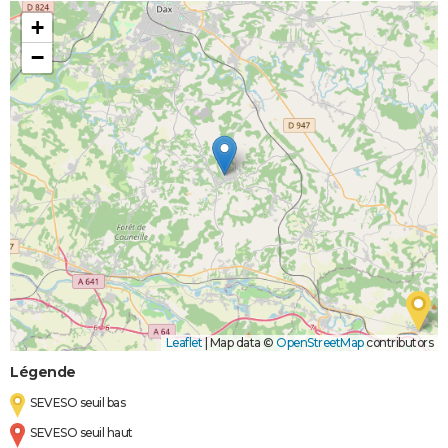
+
−
Leaflet
|
Map data ©
OpenStreetMap
contributors
Légende
SEVESO seuil bas
SEVESO seuil haut