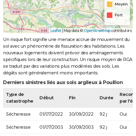
Moyen
Fort
Leaflet
|
Map data ©
OpenStreetMap
contributors
Un risque fort signifie une menace accrue de mouvement du
sol avec un phénomène de fissuration des habitations. Les
nouveaux logements doivent prévoir des aménagements
spécifiques lors de leur construction. Un risque moyen de RGA
se traduit par des variations plus modérées des sols. Les
dégâts sont généralement moins importants.
Derniers sinistres liés aux sols argileux à Pouillon
Type de
Recon
Début
Fin
Durée
catastrophe
par l'ét
Sécheresse
01/07/2022
30/09/2022
92 j
Oui
Sécheresse
01/07/2003
30/09/2003
92 j
Oui