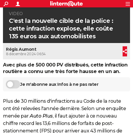
ACTUALITÉS
VIDEO
Connexion
S'inscrire
Rechercher
Société
Education
Villes
Politique
Faits Divers
Monde
+
SPORT
C'est la nouvelle cible de la police :
cette infraction explose, elle coûte
Football
Cyclisme
Forum
Coupe du monde 2026
Tennis
Rugby
CULTURE
135 euros aux automobilistes
TNT
Cinéma
Musique
Programme TV
Streaming
Sorties cinéma
+
FINANCE
Régis Aumont
Impôts
Immobilier
Banque
Crédit
Retraite
Epargne
Risques naturels par ville
Assurance
8 décembre 2024 06:54
AUTO
Avec plus de 500 000 PV distribués, cette infraction
Réserver un essai
Berlines
Forum auto
Essais
Citadines
SUV
+
HIGH-TECH
routière a connu une très forte hausse en un an.
Meilleur smartphone
Ordinateurs
Guide high-tech
Mobiles
Internet
Jeux vidéo
+
BRICOLAGE
Je m'abonne aux Infos à ne pas rater
Aménagement intérieur
Cuisine
Jardinage
+
Forum
Extérieur
Salle de bains
Rangement
WEEK-END
Plus de 30 millions d'infractions au Code de la route
Escapades
Expositions
Week-end nature
Guides de France
Patrimoine
Musées
+
LIFESTYLE
ont été relevées l'année dernière. Selon une enquête
Bien-être
Mode
+
Art de vivre
Loisirs
Modes de vie
menée par
Auto Plus
, il faut ajouter à ce nouveau
SANTE
chiffre record les 13,6 millions de forfaits de post-
Guide de la santé
Médicaments
+
Alimentation
Maladies
Sommeil
VOYAGE
stationnement (FPS) pour arriver aux 43 millions de