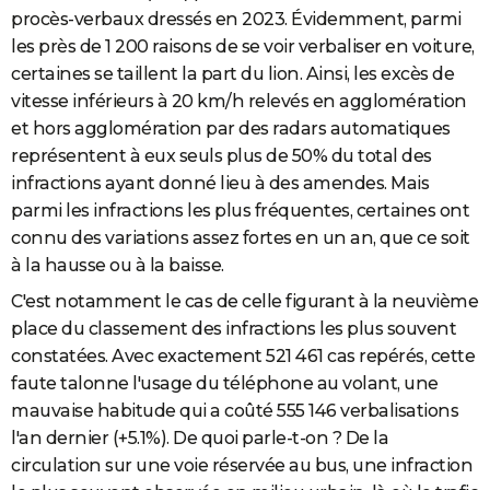
procès-verbaux dressés en 2023. Évidemment, parmi
City break
Voyage de noces
Climat
Destinations
Voyage nature
Forum
+
PHOTO
les près de 1 200 raisons de se voir verbaliser en voiture,
GUIDES D'ACHAT
certaines se taillent la part du lion. Ainsi, les excès de
vitesse inférieurs à 20 km/h relevés en agglomération
BONS PLANS
et hors agglomération par des radars automatiques
représentent à eux seuls plus de 50% du total des
CARTE DE VOEUX
infractions ayant donné lieu à des amendes. Mais
Carte Bonne année
Carte Pâques
Carte de Noël
Carte Saint-Valentin
Carte d'anniversaire
DICTIONNAIRE
parmi les infractions les plus fréquentes, certaines ont
connu des variations assez fortes en un an, que ce soit
Biographies
Expressions
Dictionnaire
Citations
Proverbes
PROGRAMME TV
à la hausse ou à la baisse.
COPAINS D'AVANT
C'est notamment le cas de celle figurant à la neuvième
place du classement des infractions les plus souvent
Se connecter
Collèges
Universités
Service militaire
S'inscrire
Lycées
Primaires
Entreprises
Avis de recherche
AVIS DE DÉCÈS
constatées. Avec exactement 521 461 cas repérés, cette
FORUM
faute talonne l'usage du téléphone au volant, une
mauvaise habitude qui a coûté 555 146 verbalisations
Lifestyle
Sport
Television
Cinema
Bricolage
Culture
Auto
Voyage
l'an dernier (+5.1%). De quoi parle-t-on ? De la
circulation sur une voie réservée au bus, une infraction