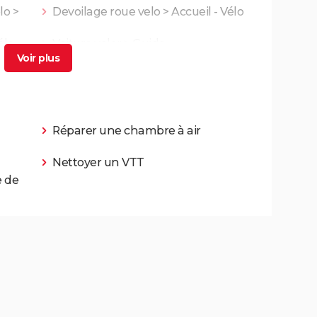
lo
>
Devoilage roue velo
> Accueil - Vélo
élo
Voiture voler
> Guide
Réparer une chambre à air
Nettoyer un VTT
e de