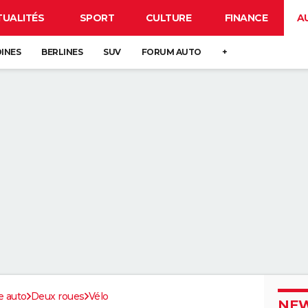
TUALITÉS
SPORT
CULTURE
FINANCE
A
DINES
BERLINES
SUV
FORUM AUTO
+
e auto
Deux roues
Vélo
NEW