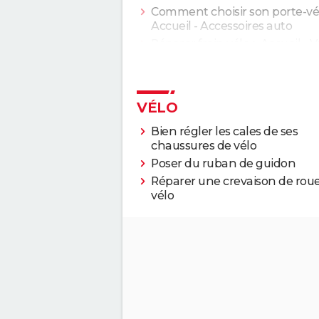
Comment choisir son porte-vé
Accueil - Accessoires auto
Réparer frein vélo
> Accueil - V
VÉLO
Bien régler les cales de ses
chaussures de vélo
Poser du ruban de guidon
Réparer une crevaison de rou
vélo