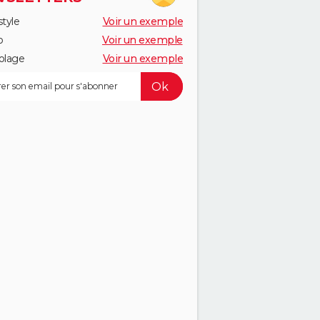
style
Voir un exemple
o
Voir un exemple
olage
Voir un exemple