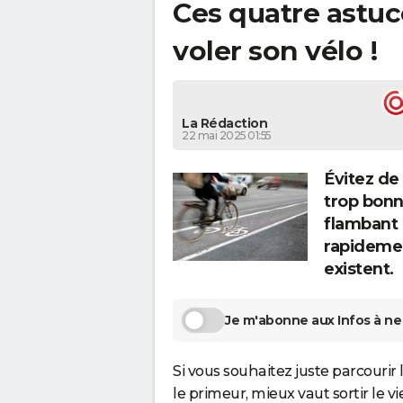
Ces quatre astuc
voler son vélo !
La Rédaction
22 mai 2025 01:55
Évitez de
trop bonn
flambant 
rapidemen
existent.
Je m'abonne aux Infos à ne 
Si vous souhaitez juste parcourir
le primeur, mieux vaut sortir le v