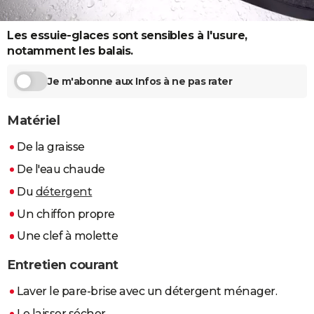
City break
Voyage de noces
Climat
Destinations
Voyage nature
Forum
+
PHOTO
Les essuie-glaces sont sensibles à l'usure,
GUIDES D'ACHAT
notamment les balais.
BONS PLANS
Je m'abonne aux Infos à ne pas rater
CARTE DE VOEUX
Matériel
Carte Bonne année
Carte Pâques
Carte de Noël
Carte Saint-Valentin
Carte d'anniversaire
DICTIONNAIRE
De la graisse
Biographies
Expressions
Dictionnaire
Citations
Proverbes
PROGRAMME TV
De l'eau chaude
COPAINS D'AVANT
Du
détergent
Se connecter
Collèges
Universités
Service militaire
S'inscrire
Lycées
Primaires
Entreprises
Avis de recherche
Un chiffon propre
AVIS DE DÉCÈS
Une clef à molette
FORUM
Entretien courant
Lifestyle
Sport
Television
Cinema
Bricolage
Culture
Auto
Voyage
Laver le pare-brise avec un détergent ménager.
Le laisser sécher.