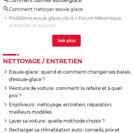
Comment lubrifier essuie-glace
Comment nettoyer essuie glace
Problème essuie glace clio 4
>
Forum Mécanique,
entretien et pannes
Probleme essuie glace clio 3
>
Forum Mécanique,
entretien et pannes
Probleme essuie glace clio 4
>
Forum Mécanique,
entretien et pannes
NETTOYAGE / ENTRETIEN
Problème essuie glace clio 3
>
Forum Mécanique,
Essuie-glace : quand et comment changer ses balais
entretien et pannes
d'essuie-glace ?
Panne essuie glace
>
Forum Mécanique, entretien
Peinture de voiture : comment la refaire et à quel
et pannes
prix ?
Enjoliveurs : nettoyage, entretien, réparation,
meilleurs modèles
Laver sa voiture : quelle méthode choisir ?
Recharger sa climatisation auto : conseils, prix et