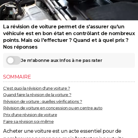
City break
Voyage de noces
Climat
Destinations
Voyage nature
Forum
+
PHOTO
GUIDES D'ACHAT
La révision de voiture permet de s'assurer qu'un
BONS PLANS
véhicule est en bon état en contrôlant de nombreux
points. Mais où l'effectuer ? Quand et à quel prix ?
CARTE DE VOEUX
Nos réponses
Carte Bonne année
Carte Pâques
Carte de Noël
Carte Saint-Valentin
Carte d'anniversaire
DICTIONNAIRE
Je m'abonne aux Infos à ne pas rater
Biographies
Expressions
Dictionnaire
Citations
Proverbes
PROGRAMME TV
SOMMAIRE
COPAINS D'AVANT
C'est quoi la révision d'une voiture ?
Se connecter
Collèges
Universités
Service militaire
S'inscrire
Lycées
Primaires
Entreprises
Avis de recherche
Quand faire la révision de la voiture ?
AVIS DE DÉCÈS
Révision de voiture : quelles vérifications ?
FORUM
Révision de voiture en concession ou en centre auto
Prix d'une révision de voiture
Lifestyle
Sport
Television
Cinema
Bricolage
Culture
Auto
Voyage
Faire sa révision soi-même
Acheter une voiture est un acte essentiel pour de