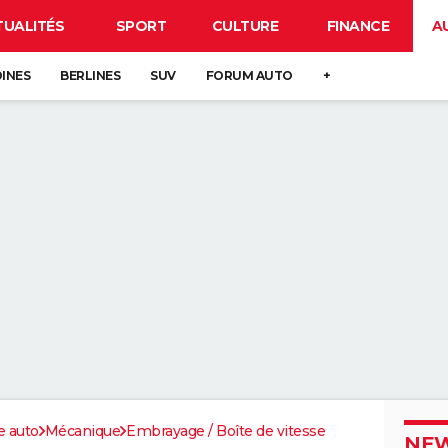
TUALITÉS
SPORT
CULTURE
FINANCE
A
DINES
BERLINES
SUV
FORUM AUTO
+
e auto
Mécanique
Embrayage / Boîte de vitesse
NEW