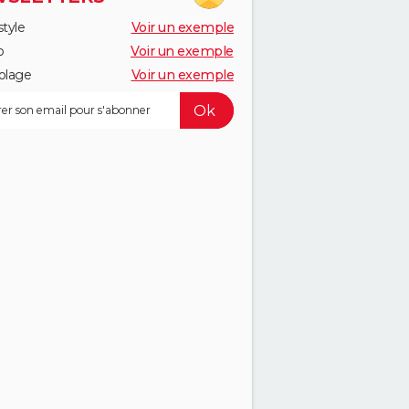
style
Voir un exemple
o
Voir un exemple
olage
Voir un exemple