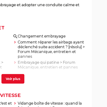
embrayage et adopter une conduite calme et
ET
Changement embrayage
Comment réparer les airbags ayant
déclenché suite accident ?
[résolu] >
Forum Mécanique, entretien et
pannes
t
>
Embrayage qui patine
>
Forum
t
Mécanique, entretien et pannes
 à
Température embrayage élevée
>
Forum Mécanique, entretien et
ge /
pannes
 VITESSE
'est et
Vidange boîte de vitesse : quand la