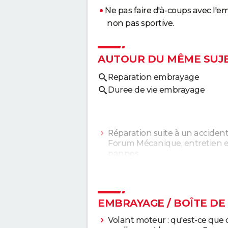
Ne pas faire d'à-coups avec l'
non pas sportive.
AUTOUR DU MÊME SUJ
Reparation embrayage
Duree de vie embrayage
Réparation suite à un acciden
Forum Mécanique, entretien e
pannes
Compresseur de climatisation :
quoi ça sert, les pannes et
problèmes
> Accueil - Nettoya
Entretien
EMBRAYAGE / BOÎTE DE
Volant moteur : qu'est-ce que c