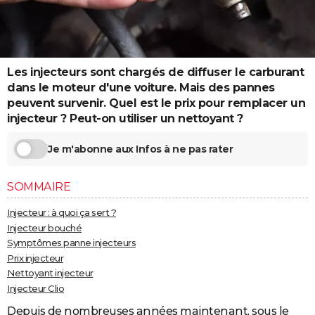
City break
Voyage de noces
Climat
Destinations
Voyage nature
Forum
+
PHOTO
GUIDES D'ACHAT
Les injecteurs sont chargés de diffuser le carburant
BONS PLANS
dans le moteur d'une voiture. Mais des pannes
CARTE DE VOEUX
peuvent survenir. Quel est le prix pour remplacer un
injecteur ? Peut-on utiliser un nettoyant ?
Carte Bonne année
Carte Pâques
Carte de Noël
Carte Saint-Valentin
Carte d'anniversaire
DICTIONNAIRE
Je m'abonne aux Infos à ne pas rater
Biographies
Expressions
Dictionnaire
Citations
Proverbes
PROGRAMME TV
SOMMAIRE
COPAINS D'AVANT
Injecteur : à quoi ça sert ?
Se connecter
Collèges
Universités
Service militaire
S'inscrire
Lycées
Primaires
Entreprises
Avis de recherche
AVIS DE DÉCÈS
Injecteur bouché
Symptômes panne injecteurs
FORUM
Prix injecteur
Lifestyle
Sport
Television
Cinema
Bricolage
Culture
Auto
Voyage
Nettoyant injecteur
Injecteur Clio
Depuis de nombreuses années maintenant, sous le