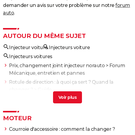
demander un avis sur votre problème sur notre
forum
auto
.
AUTOUR DU MÊME SUJET
Injecteur voiture
Injecteurs voiture
Injecteurs voitures
Prix, changement joint injecteur norauto
>
Forum
Mécanique, entretien et pannes
Rotule de direction : à quoi ça sert ? Quand la
changer ?
> Guide
Liquide de refroidissement : à quoi ça sert et
comment le contrôler ?
> Guide
Démarreur : qu'est-ce que c'est ? Quelles sont les
MOTEUR
pannes ?
> Guide
Courroie d'accessoire : comment la changer ?
Réussir son créneau en voiture
> Guide