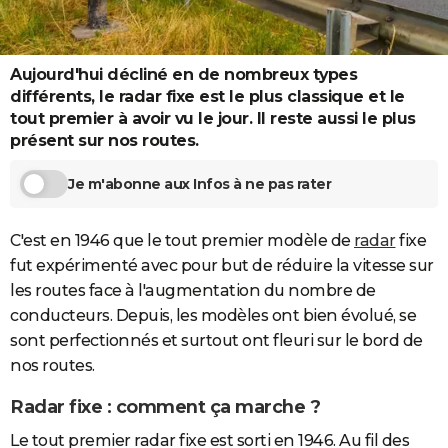
City break
Voyage de noces
Climat
Destinations
Voyage nature
Forum
+
PHOTO
GUIDES D'ACHAT
Aujourd'hui décliné en de nombreux types
différents, le radar fixe est le plus classique et le
BONS PLANS
tout premier à avoir vu le jour. Il reste aussi le plus
présent sur nos routes.
CARTE DE VOEUX
Carte Bonne année
Carte Pâques
Carte de Noël
Carte Saint-Valentin
Carte d'anniversaire
Je m'abonne aux Infos à ne pas rater
DICTIONNAIRE
Biographies
Expressions
Dictionnaire
Citations
Proverbes
PROGRAMME TV
C'est en 1946 que le tout premier modèle de
radar
fixe
fut expérimenté avec pour but de réduire la vitesse sur
COPAINS D'AVANT
les routes face à l'augmentation du nombre de
Se connecter
Collèges
Universités
Service militaire
S'inscrire
Lycées
Primaires
Entreprises
Avis de recherche
AVIS DE DÉCÈS
conducteurs. Depuis, les modèles ont bien évolué, se
sont perfectionnés et surtout ont fleuri sur le bord de
FORUM
nos routes.
Lifestyle
Sport
Television
Cinema
Bricolage
Culture
Auto
Voyage
Radar fixe : comment ça marche ?
Le tout premier radar fixe est sorti en 1946. Au fil des