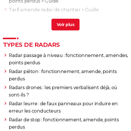
points perdus
> Guide
Tarif amende radar de chantier
> Guide
Amende de stationnement (FPS) : quels règles et
prix dans votre ville ?
> Accueil - Amendes
Amende radar mobile
> Guide
Radar tronçon : fonctionnement, amendes, points
TYPES DE RADARS
perdus
> Guide
Radar passage à niveau : fonctionnement, amendes,
points perdus
Radar piéton : fonctionnement, amende, points
perdus
Radars drones : les premiers verbalisent déjà, où
sont-ils ?
Radar leurre : de faux panneaux pour induire en
erreur les conducteurs
Radar de stop : fonctionnement, amende, points
perdus