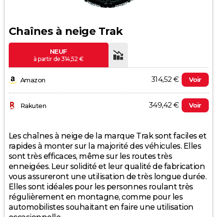
Chaînes à neige Trak
NEUF
à partir de 314,52 €
314,52 €
Voir
Amazon
349,42 €
Voir
Rakuten
Evolution du prix le plus bas (neuf):
Les chaînes à neige de la marque Trak sont faciles et
rapides à monter sur la majorité des véhicules. Elles
350
sont très efficaces, même sur les routes très
enneigées. Leur solidité et leur qualité de fabrication
300
vous assureront une utilisation de très longue durée.
Elles sont idéales pour les personnes roulant très
250
régulièrement en montagne, comme pour les
automobilistes souhaitant en faire une utilisation
200