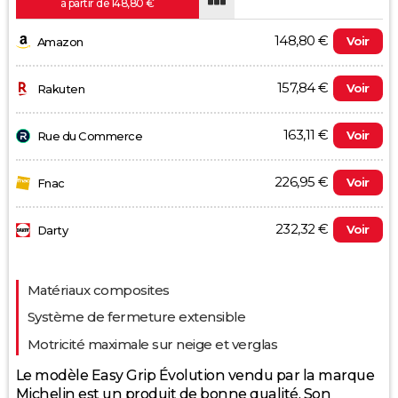
à partir de 148,80 €
148,80 €
Voir
Amazon
157,84 €
Voir
Rakuten
163,11 €
Voir
Rue du Commerce
226,95 €
Voir
Fnac
232,32 €
Voir
Darty
Evolution du prix le plus bas (neuf):
Matériaux composites
Système de fermeture extensible
160
Motricité maximale sur neige et verglas
Le modèle Easy Grip Évolution vendu par la marque
140
Michelin est un produit de bonne qualité. Son