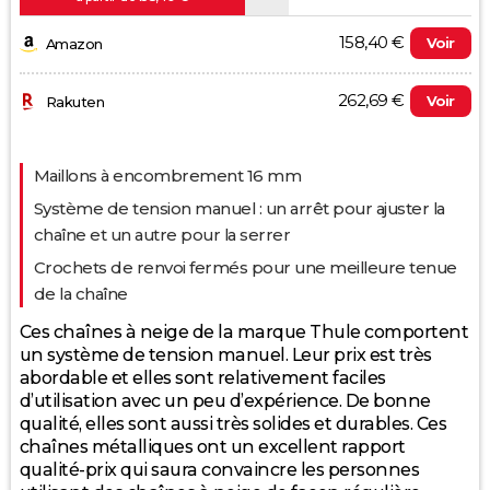
158,40 €
Voir
Amazon
262,69 €
Voir
Rakuten
Evolution du prix le plus bas (neuf):
Maillons à encombrement 16 mm
160
Système de tension manuel : un arrêt pour ajuster la
chaîne et un autre pour la serrer
150
Crochets de renvoi fermés pour une meilleure tenue
140
de la chaîne
Ces chaînes à neige de la marque Thule comportent
130
un système de tension manuel. Leur prix est très
abordable et elles sont relativement faciles
120
d’utilisation avec un peu d’expérience. De bonne
2025
2026
qualité, elles sont aussi très solides et durables. Ces
chaînes métalliques ont un excellent rapport
qualité-prix qui saura convaincre les personnes