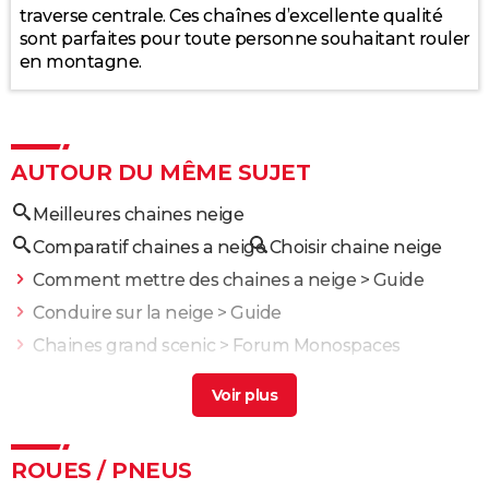
traverse centrale. Ces chaînes d’excellente qualité
40
2025
2026
sont parfaites pour toute personne souhaitant rouler
en montagne.
AUTOUR DU MÊME SUJET
Meilleures chaines neige
Comparatif chaines a neige
Choisir chaine neige
Comment mettre des chaines a neige
> Guide
Conduire sur la neige
> Guide
Chaines grand scenic
>
Forum Monospaces
Region pneu neige obligatoire
> Guide
Esp neige
> Guide
ROUES / PNEUS