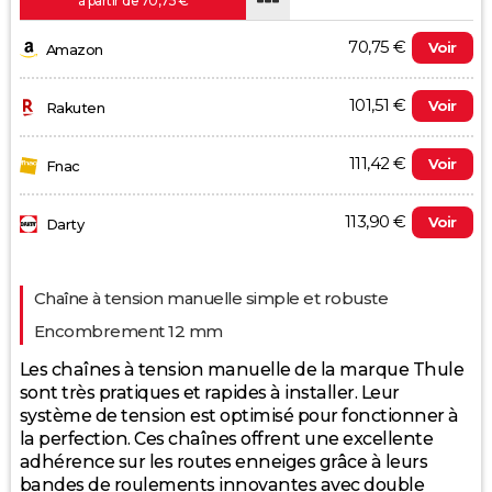
à partir de 70,75 €
70,75 €
Voir
Amazon
101,51 €
Voir
Rakuten
111,42 €
Voir
Fnac
113,90 €
Voir
Darty
Evolution du prix le plus bas (neuf):
Chaîne à tension manuelle simple et robuste
80
Encombrement 12 mm
70
Les chaînes à tension manuelle de la marque Thule
sont très pratiques et rapides à installer. Leur
système de tension est optimisé pour fonctionner à
60
la perfection. Ces chaînes offrent une excellente
adhérence sur les routes enneiges grâce à leurs
50
bandes de roulements innovantes avec double