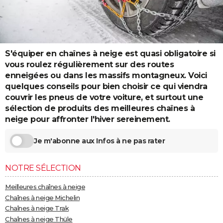
City break
Voyage de noces
Climat
Destinations
Voyage nature
Forum
+
PHOTO
GUIDES D'ACHAT
BONS PLANS
S'équiper en chaînes à neige est quasi obligatoire si
vous roulez régulièrement sur des routes
CARTE DE VOEUX
enneigées ou dans les massifs montagneux. Voici
quelques conseils pour bien choisir ce qui viendra
Carte Bonne année
Carte Pâques
Carte de Noël
Carte Saint-Valentin
Carte d'anniversaire
DICTIONNAIRE
couvrir les pneus de votre voiture, et surtout une
sélection de produits des meilleures chaînes à
Biographies
Expressions
Dictionnaire
Citations
Proverbes
PROGRAMME TV
neige pour affronter l'hiver sereinement.
COPAINS D'AVANT
Je m'abonne aux Infos à ne pas rater
Se connecter
Collèges
Universités
Service militaire
S'inscrire
Lycées
Primaires
Entreprises
Avis de recherche
AVIS DE DÉCÈS
NOTRE SÉLECTION
FORUM
Meilleures chaînes à neige
Lifestyle
Sport
Television
Cinema
Bricolage
Culture
Auto
Voyage
Chaînes à neige Michelin
Chaînes à neige Trak
Chaînes à neige Thüle