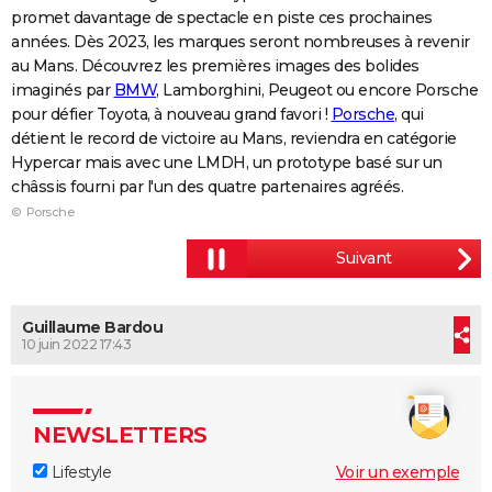
promet davantage de spectacle en piste ces prochaines
City break
Voyage de noces
Climat
Destinations
Voyage nature
Forum
+
PHOTO
années. Dès 2023, les marques seront nombreuses à revenir
au Mans. Découvrez les premières images des bolides
GUIDES D'ACHAT
imaginés par
BMW
, Lamborghini, Peugeot ou encore Porsche
pour défier Toyota, à nouveau grand favori !
Porsche
, qui
BONS PLANS
détient le record de victoire au Mans, reviendra en catégorie
CARTE DE VOEUX
Hypercar mais avec une LMDH, un prototype basé sur un
châssis fourni par l'un des quatre partenaires agréés.
Carte Bonne année
Carte Pâques
Carte de Noël
Carte Saint-Valentin
Carte d'anniversaire
DICTIONNAIRE
© Porsche
Biographies
Expressions
Dictionnaire
Citations
Proverbes
PROGRAMME TV
COPAINS D'AVANT
Guillaume Bardou
Se connecter
Collèges
Universités
Service militaire
S'inscrire
Lycées
Primaires
Entreprises
Avis de recherche
AVIS DE DÉCÈS
10 juin 2022 17:43
FORUM
Lifestyle
Sport
Television
Cinema
Bricolage
Culture
Auto
Voyage
NEWSLETTERS
Lifestyle
Voir un exemple