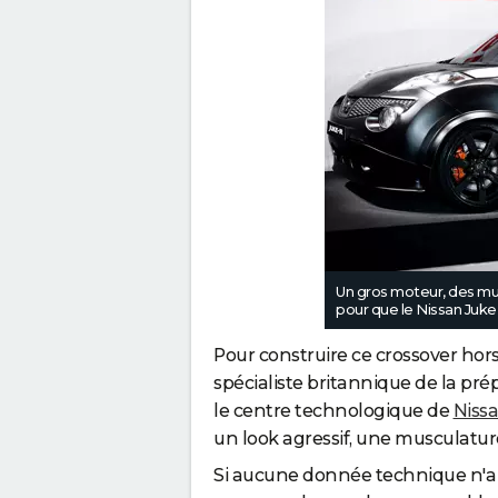
Un gros moteur, des muscl
pour que le Nissan Juke-
Pour construire ce crossover hor
spécialiste britannique de la pré
le centre technologique de
Niss
un look agressif, une musculatur
Si aucune donnée technique n'a