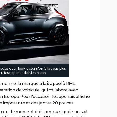
es et un look racé, il n'en fallait pas plus
R fasse parler de lui.
© Nissan
s-norme, la marque a fait appel à RML,
paration de véhicule, qui collabore avec
an
Europe. Pour l'occasion, le Japonais affiche
e imposante et des jantes 20 pouces.
 pour le moment été communiquée, on sait