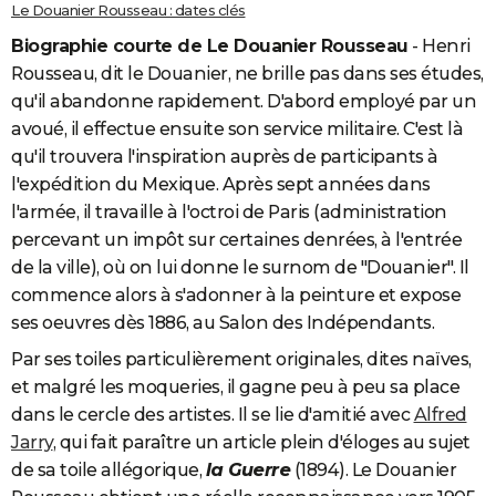
Le Douanier Rousseau : dates clés
City break
Voyage de noces
Climat
Destinations
Voyage nature
Forum
+
PHOTO
Biographie courte de Le Douanier Rousseau
- Henri
Rousseau, dit le Douanier, ne brille pas dans ses études,
GUIDES D'ACHAT
qu'il abandonne rapidement. D'abord employé par un
BONS PLANS
avoué, il effectue ensuite son service militaire. C'est là
qu'il trouvera l'inspiration auprès de participants à
CARTE DE VOEUX
l'expédition du Mexique. Après sept années dans
Carte Bonne année
Carte Pâques
Carte de Noël
Carte Saint-Valentin
Carte d'anniversaire
DICTIONNAIRE
l'armée, il travaille à l'octroi de Paris (administration
percevant un impôt sur certaines denrées, à l'entrée
Biographies
Expressions
Dictionnaire
Citations
Proverbes
PROGRAMME TV
de la ville), où on lui donne le surnom de "Douanier". Il
commence alors à s'adonner à la peinture et expose
COPAINS D'AVANT
ses oeuvres dès 1886, au Salon des Indépendants.
Se connecter
Collèges
Universités
Service militaire
S'inscrire
Lycées
Primaires
Entreprises
Avis de recherche
AVIS DE DÉCÈS
Par ses toiles particulièrement originales, dites naïves,
et malgré les moqueries, il gagne peu à peu sa place
FORUM
dans le cercle des artistes. Il se lie d'amitié avec
Alfred
Lifestyle
Sport
Television
Cinema
Bricolage
Culture
Auto
Voyage
Jarry
, qui fait paraître un article plein d'éloges au sujet
de sa toile allégorique,
la Guerre
(1894). Le Douanier