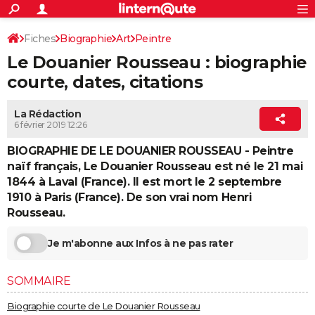
ACTUALITÉS
Connexion
S'inscrire
Fiches
Biographie
Art
Peintre
Rechercher
Société
Education
Villes
Politique
Faits Divers
Monde
+
SPORT
Le Douanier Rousseau : biographie
Football
Cyclisme
Forum
Coupe du monde 2026
Tennis
Rugby
CULTURE
courte, dates, citations
TNT
Cinéma
Musique
Programme TV
Streaming
Sorties cinéma
+
FINANCE
La Rédaction
6 février 2019 12:26
Impôts
Immobilier
Banque
Crédit
Retraite
Epargne
Risques naturels par ville
Assurance
AUTO
BIOGRAPHIE DE LE DOUANIER ROUSSEAU - Peintre
Réserver un essai
Berlines
Forum auto
Essais
Citadines
SUV
+
HIGH-TECH
naïf français, Le Douanier Rousseau est né le 21 mai
1844 à Laval (France). Il est mort le 2 septembre
Meilleur smartphone
Ordinateurs
Guide high-tech
Mobiles
Internet
Jeux vidéo
+
BRICOLAGE
1910 à Paris (France). De son vrai nom Henri
Rousseau.
Aménagement intérieur
Cuisine
Jardinage
+
Forum
Extérieur
Salle de bains
Rangement
WEEK-END
Je m'abonne aux Infos à ne pas rater
Escapades
Expositions
Week-end nature
Guides de France
Patrimoine
Musées
+
LIFESTYLE
Bien-être
Mode
+
Art de vivre
Loisirs
Modes de vie
SANTE
SOMMAIRE
Guide de la santé
Médicaments
+
Alimentation
Maladies
Sommeil
VOYAGE
Biographie courte de Le Douanier Rousseau