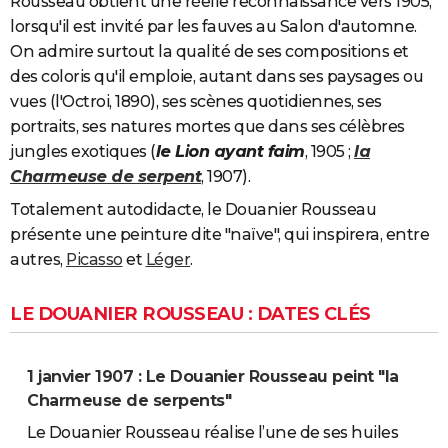
Rousseau obtient une réelle reconnaissance vers 1905,
lorsqu'il est invité par les fauves au Salon d'automne.
On admire surtout la qualité de ses compositions et
des coloris qu'il emploie, autant dans ses paysages ou
vues (l'Octroi, 1890), ses scènes quotidiennes, ses
portraits, ses natures mortes que dans ses célèbres
jungles exotiques (
le Lion ayant faim
, 1905 ;
la
Charmeuse de serpent
, 1907).
Totalement autodidacte, le Douanier Rousseau
présente une peinture dite "naïve", qui inspirera, entre
autres,
Picasso
et
Léger
.
LE DOUANIER ROUSSEAU : DATES CLÉS
1 janvier 1907 : Le Douanier Rousseau peint "la
Charmeuse de serpents"
Le Douanier Rousseau réalise l’une de ses huiles