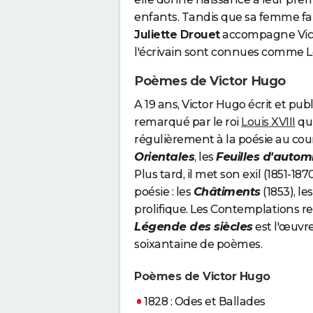
enfants. Tandis que sa femme fa
Juliette Drouet
accompagne Victo
l'écrivain sont connues comme L
Poèmes de Victor Hugo
A 19 ans, Victor Hugo écrit et pu
remarqué par le roi
Louis XVIII
qui
régulièrement à la poésie au court
Orientales
, les
Feuilles d'auto
Plus tard, il met son exil (1851-187
poésie : les
Châtiments
(1853), le
prolifique. Les Contemplations res
Légende des siècles
est l'œuvre
soixantaine de poèmes.
Poèmes de Victor Hugo
1828 : Odes et Ballades