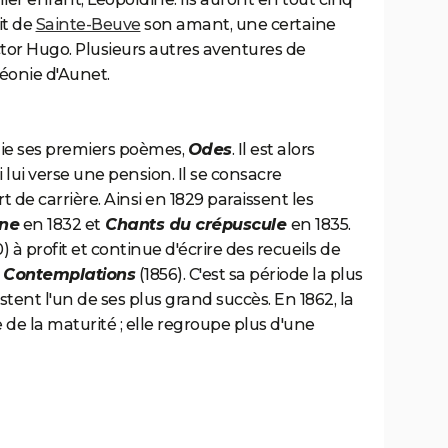
it de
Sainte-Beuve
son amant, une certaine
r Hugo. Plusieurs autres aventures de
éonie d'Aunet.
blie ses premiers poèmes,
Odes
. Il est alors
 lui verse une pension. Il se consacre
 de carrière. Ainsi en 1829 paraissent les
mne
en 1832 et
Chants du crépuscule
en 1835.
0) à profit et continue d'écrire des recueils de
s
Contemplations
(1856). C'est sa période la plus
tent l'un de ses plus grand succès. En 1862, la
 de la maturité ; elle regroupe plus d'une