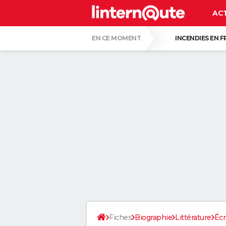
AC
EN CE MOMENT
INCENDIES EN 
RÉSULTAT LOTO
BISON FUTÉ
LU
UNE NOUVELLE DATE ÉVOQUÉE POUR LA FIN
C'EST LA LANGUE QUI A LE MOINS CHANG
LE PLUS GROS PERROQUET DU MONDE, AU B
QUELLE AMENDE EN CAS D'EXCÈS DE VIT
Fiches
Biographie
Littérature
Écr