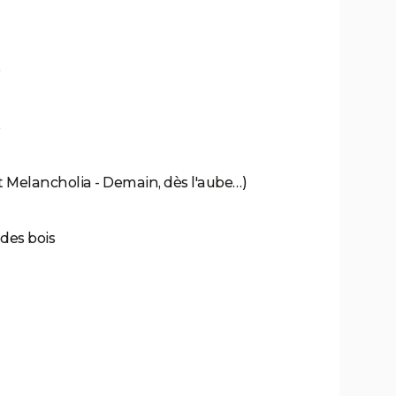
e
s
t Melancholia - Demain, dès l'aube…)
 des bois