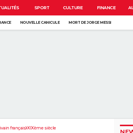
TUALITÉS
SPORT
CULTURE
FINANCE
A
FRANCE
NOUVELLE CANICULE
MORT DE JORGE MESSI
NETTES POUR L'ÉCLIPSE
CARTE DE L'ÉCLIPSE SOLAIRE DU 12 AOÛT
 DE LA VIE SUR TERRE : ELLE EST PLUS TARDIVE QUE LES PRÉCÉDENTES
É DEPUIS LE MOYEN ÂGE, ELLE EST EUROPÉENNE
ORD DE L'EXTINCTION IL Y A 30 ANS, RENAÎT GRÂCE À UN ARBRE
ESSE ? CE QUE VOUS DEVEZ ABSOLUMENT SAVOIR AVANT DE PRENDRE L
ivain français
XIXème siècle
NEW