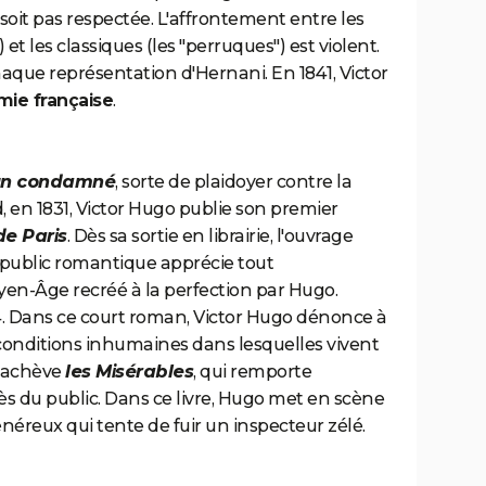
 soit pas respectée. L'affrontement entre les
t les classiques (les "perruques") est violent.
chaque représentation d'Hernani. En 1841, Victor
mie française
.
'un condamné
, sorte de plaidoyer contre la
d, en 1831, Victor Hugo publie son premier
e Paris
. Dès sa sortie en librairie, l'ouvrage
 public romantique apprécie tout
yen-Âge recréé à la perfection par Hugo.
4. Dans ce court roman, Victor Hugo dénonce à
conditions inhumaines dans lesquelles vivent
l achève
les Misérables
, qui remporte
s du public. Dans ce livre, Hugo met en scène
néreux qui tente de fuir un inspecteur zélé.