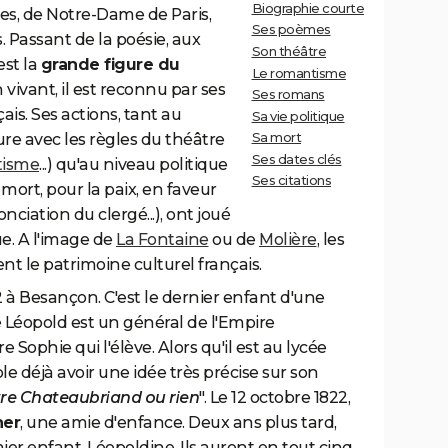
Biographie courte
bles, de Notre-Dame de Paris,
Ses poèmes
 Passant de la poésie, aux
Son théâtre
est la
grande figure du
Le romantisme
n vivant, il est reconnu par ses
Ses romans
ais. Ses actions, tant au
Sa vie politique
Sa mort
ture avec les règles du théâtre
Ses dates clés
tisme
...) qu'au niveau politique
Ses citations
 mort, pour la paix, en faveur
ciation du clergé...), ont joué
e. A l'image de
La Fontaine
ou de
Molière
, les
t le patrimoine culturel français.
02 à Besançon. C'est le dernier enfant d'une
e Léopold est un général de l'Empire
 Sophie qui l'élève. Alors qu'il est au lycée
e déjà avoir une idée très précise sur son
tre Chateaubriand ou rien
". Le 12 octobre 1822,
her
, une amie d'enfance. Deux ans plus tard,
er enfant, Léopoldine. Ils auront en tout cinq