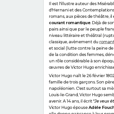
Il est l'illustre auteur des Miséra
d'Hernani et des Contemplations.
romans, aux pièces de théâtre, il 
courant romantique
. Déjà de so
pairs ainsi que par le peuple franç
niveau littéraire et théâtral (rup
classique, avènement du
roman
et social (lutte contre la peine de
de la condition des femmes, dénon
un rôle considérable à son époqu
œuvres de Victor Hugo enrichissen
Victor Hugo naît le 26 février 18
famille de trois garçons. Son pèr
napoléonien. C'est surtout sa mère
Louis-le-Grand, Victor Hugo sembl
avenir. A 14 ans, il écrit "
Je veux ê
Victor Hugo épouse
Adèle Fouc
elle donne naissance à leur premi