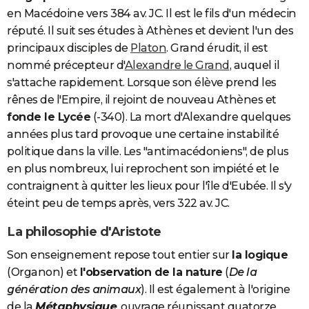
en Macédoine vers 384 av. JC. Il est le fils d'un médecin
réputé. Il suit ses études à Athènes et devient l'un des
principaux disciples de
Platon
. Grand érudit, il est
nommé précepteur d'
Alexandre le Grand
, auquel il
s'attache rapidement. Lorsque son élève prend les
rênes de l'Empire, il rejoint de nouveau Athènes et
fonde le Lycée
(-340). La mort d'Alexandre quelques
années plus tard provoque une certaine instabilité
politique dans la ville. Les "antimacédoniens", de plus
en plus nombreux, lui reprochent son impiété et le
contraignent à quitter les lieux pour l'île d'Eubée. Il s'y
éteint peu de temps après, vers 322 av. JC.
La philosophie d'Aristote
Son enseignement repose tout entier sur
la logique
(Organon) et
l'observation de la nature
(
De la
génération des animaux
). Il est également à l'origine
de la
Métaphysique
, ouvrage réunissant quatorze