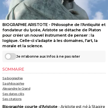
City break
Voyage de noces
Climat
Destinations
Voyage nature
Forum
+
PHOTO
GUIDES D'ACHAT
BIOGRAPHIE ARISTOTE - Philosophe de l'Antiquité et
BONS PLANS
fondateur du lycée, Aristote se détache de Platon
CARTE DE VOEUX
pour créer un nouvel instrument de penser : la
logique. Celle-ci s'adapte à les domaines, l'art, la
Carte Bonne année
Carte Pâques
Carte de Noël
Carte Saint-Valentin
Carte d'anniversaire
DICTIONNAIRE
morale et la science.
Biographies
Expressions
Dictionnaire
Citations
Proverbes
PROGRAMME TV
Je m'abonne aux Infos à ne pas rater
COPAINS D'AVANT
SOMMAIRE
Se connecter
Collèges
Universités
Service militaire
S'inscrire
Lycées
Primaires
Entreprises
Avis de recherche
AVIS DE DÉCÈS
Sa biographie
Sa philosophie
FORUM
Alexandre le Grand
Lifestyle
Sport
Television
Cinema
Bricolage
Culture
Auto
Voyage
Ses dates clés
Ses citations
Biographie courte d'Aristote
- Aristote est né à Stagire