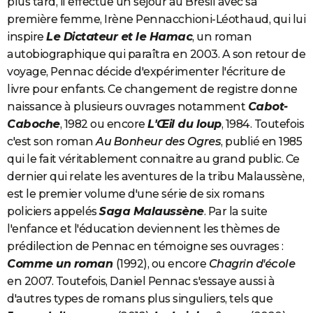
plus tard, il effectue un séjour au Brésil avec sa
première femme, Irène Pennacchioni-Léothaud, qui lui
inspire
Le Dictateur et le Hamac
, un roman
autobiographique qui paraîtra en 2003. A son retour de
voyage, Pennac décide d'expérimenter l'écriture de
livre pour enfants. Ce changement de registre donne
naissance à plusieurs ouvrages notamment
Cabot-
Caboche
, 1982 ou encore
L'Œil du loup
, 1984. Toutefois
c'est son roman
Au Bonheur des Ogres
, publié en 1985
qui le fait véritablement connaitre au grand public. Ce
dernier qui relate les aventures de la tribu Malaussène,
est le premier volume d'une série de six romans
policiers appelés
Saga Malaussène
. Par la suite
l'enfance et l'éducation deviennent les thèmes de
prédilection de Pennac en témoigne ses ouvrages :
Comme un roman
(1992), ou encore
Chagrin d'école
en 2007. Toutefois, Daniel Pennac s'essaye aussi à
d'autres types de romans plus singuliers, tels que