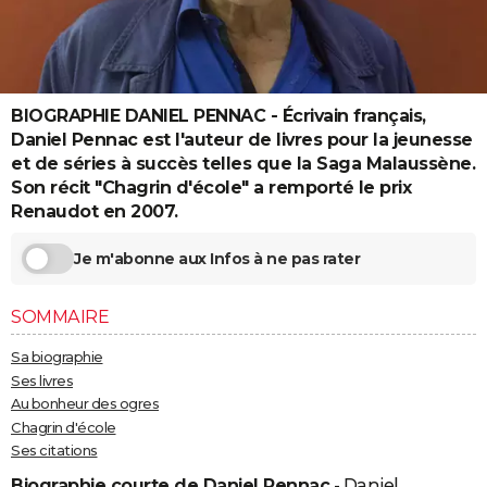
City break
Voyage de noces
Climat
Destinations
Voyage nature
Forum
+
PHOTO
GUIDES D'ACHAT
BONS PLANS
BIOGRAPHIE DANIEL PENNAC - Écrivain français,
Daniel Pennac est l'auteur de livres pour la jeunesse
CARTE DE VOEUX
et de séries à succès telles que la Saga Malaussène.
Son récit "Chagrin d'école" a remporté le prix
Carte Bonne année
Carte Pâques
Carte de Noël
Carte Saint-Valentin
Carte d'anniversaire
DICTIONNAIRE
Renaudot en 2007.
Biographies
Expressions
Dictionnaire
Citations
Proverbes
PROGRAMME TV
Je m'abonne aux Infos à ne pas rater
COPAINS D'AVANT
SOMMAIRE
Se connecter
Collèges
Universités
Service militaire
S'inscrire
Lycées
Primaires
Entreprises
Avis de recherche
AVIS DE DÉCÈS
Sa biographie
FORUM
Ses livres
Au bonheur des ogres
Lifestyle
Sport
Television
Cinema
Bricolage
Culture
Auto
Voyage
Chagrin d'école
Ses citations
Biographie courte de Daniel Pennac
- Daniel