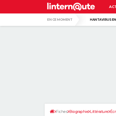
AC
EN CE MOMENT
HANTAVIRUS EN
LA LIGA SUR DAZN
PASCAL OBISPO
CE SONT LES PLUS BEAUX JARDINS DE FR
VOICI POURQUOI LES PASTILLES POUR LA
SERGIO LOPEZ LOPEZ, KINÉ : "MARCHER S
SELON LA PSYCHOLOGIE, LES PERSONNES
Fiches
Biographie
Littérature
Écr