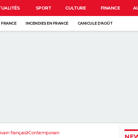
TUALITÉS
SPORT
CULTURE
FINANCE
A
 FRANCE
INCENDIES EN FRANCE
CANICULE D'AOÛT
GUERRE EN IRAN
CARTE DE L'ÉCLIPSE SOLAIRE DU 12 AOÛT
ANCE : L'UN D'ENTRE EUX SE CACHE FORCÉMENT PRÈS DE CHEZ VOUS
VE-VAISSELLE DEVRAIENT ÊTRE VOS MEILLEURES ALLIÉES DANS LA SALLE
UR LE SABLE SEC DE LA PLAGE PEUT NÉCESSITER JUSQU'À PRÈS DE TRO
 QUI CONSERVENT DES SOUVENIRS DE L'ENFANCE DE LEURS ENFANTS NE
ivain français
Contemporain
NEW