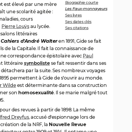
Biographie courte
et est élevé par une mère
Les Faux-monnayeurs
aît une scolarité agitée :
Ses livres
aladies, cours
Ses dates clés
c
Pierre Louÿs
au lycée.
Ses citations
salons littéraires
s
Cahiers d'André Walter
en 1891, Gide se fait
s de la Capitale. Il fait la connaissance de
ne correspondance épistolaire avec
Paul
 littéraire
symboliste
se fait ressentir dans ses
en détachera par la suite. Ses nombreux voyages
 1895 permettent à Gide de s'ouvrir au monde.
r Wilde
est déterminante dans sa construction
umer son
homosexualité
. Il se marie malgré tout
5.
pour des revues à partir de 1898. La même
lfred Dreyfus
, accusé d'espionnage lors de
la création de la NRF, la
Nouvelle Revue
 directeur entre 1909 et 1914. Il entame une