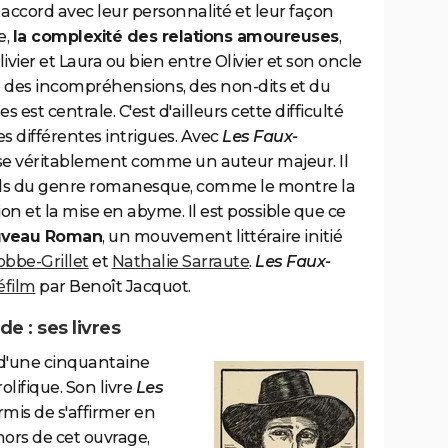
accord avec leur personnalité et leur façon
e,
la complexité des relations amoureuses
,
livier et Laura ou bien entre Olivier et son oncle
 des incompréhensions, des non-dits et du
 est centrale. C'est d'ailleurs cette difficulté
des différentes intrigues. Avec
Les Faux-
se véritablement comme un auteur majeur. Il
els du genre romanesque, comme le montre la
on et la mise en abyme. Il est possible que ce
veau Roman
, un mouvement littéraire initié
obbe-Grillet
et
Nathalie Sarraute
.
Les Faux-
éfilm
par Benoît Jacquot.
de : ses livres
 d'une cinquantaine
lifique. Son livre
Les
ermis de s'affirmer en
ors de cet ouvrage,