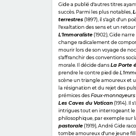
Gide a publié d'autres titres aya
succès. Parmi les plus notables,
L
terrestres
(1897), il s'agit d'un 
l'exaltation des sens et un retour
L'Immoraliste
(1902), Gide narre
change radicalement de comporte
mourir lors de son voyage de noc
s'affranchir des conventions socia
morale. Il décide dans
La Porte é
prendre le contre pied de
L'Immo
scène un triangle amoureux et u
la résignation et du rejet des pu
prémices des
Faux-monnayeurs
Les Caves du Vatican
(1914). Il 
intrigues tout en interrogeant le
philosophique, par exemple sur l
pastorale
(1919), André Gide raco
tombe amoureux d'une jeune fille