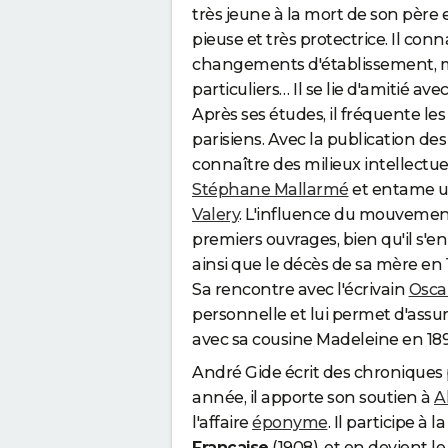
très jeune à la mort de son père 
pieuse et très protectrice. Il conn
changements d'établissement, m
particuliers… Il se lie d'amitié ave
Après ses études, il fréquente les 
parisiens. Avec la publication de
connaître des milieux intellectuel
Stéphane Mallarmé
et entame u
Valery
. L'influence du mouvement
premiers ouvrages, bien qu'il s'
ainsi que le décès de sa mère en
Sa rencontre avec l'écrivain
Osca
personnelle et lui permet d'ass
avec sa cousine Madeleine en 189
André Gide écrit des chroniques 
année, il apporte son soutien à
A
l'affaire
éponyme
. Il participe à 
Française
(1908), et en devient le