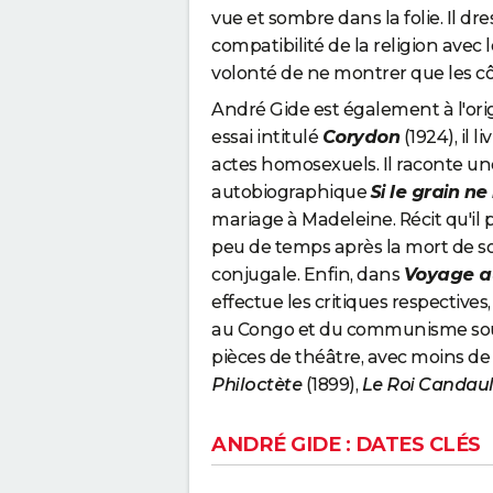
vue et sombre dans la folie. Il dre
compatibilité de la religion avec
volonté de ne montrer que les cô
André Gide est également à l'ori
essai intitulé
Corydon
(1924), il l
actes homosexuels. Il raconte une
autobiographique
Si le grain n
mariage à Madeleine. Récit qu'il
peu de temps après la mort de son 
conjugale. Enfin, dans
Voyage a
effectue les critiques respectives
au Congo et du communisme sous 
pièces de théâtre, avec moins de s
Philoctète
(1899),
Le Roi Candau
ANDRÉ GIDE : DATES CLÉS