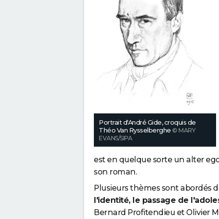
Portrait d'André Gide, croquis de
Théo Van Rysselberghe
© MARY
EVANS/SIPA
est en quelque sorte un alter ego 
son roman.
Plusieurs thèmes sont abordés da
l'identité, le passage de l'adole
Bernard Profitendieu et Olivier Mol