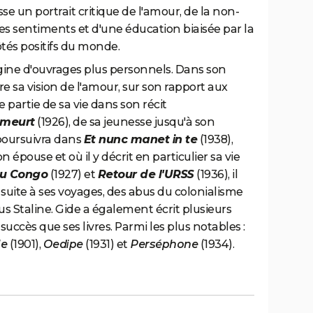
sse un portrait critique de l'amour, de la non-
 les sentiments et d'une éducation biaisée par la
tés positifs du monde.
gine d'ouvrages plus personnels. Dans son
ivre sa vision de l'amour, sur son rapport aux
 partie de sa vie dans son récit
e meurt
(1926), de sa jeunesse jusqu'à son
 poursuivra dans
Et nunc manet in te
(1938),
épouse et où il y décrit en particulier sa vie
u Congo
(1927) et
Retour de l'URSS
(1936), il
, suite à ses voyages, des abus du colonialisme
Staline. Gide a également écrit plusieurs
uccès que ses livres. Parmi les plus notables :
le
(1901),
Oedipe
(1931) et
Perséphone
(1934).