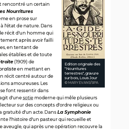
nt rencontré un certain
es Nourritures
poème en prose sur
 à l'état de nature. Dans
 le récit d'un homme qui
ment après avoir failli
es, en tentant de
les établies et de toute
troite
(1909) de
Edition originale des
raliste
en mettant en
"Nourritures
terrestres", gravure
n récit centré autour de
sur bois, Louis Jour
© MARY EVANS/SIPA
lsions amoureuses. Les
se font ressentir dans
s'agit d'une
sotie
moderne qui mêle plusieurs
 lecteur sur des concepts d'ordre religieux ou
a gratuité d'un acte. Dans
La Symphonie
nte l'histoire d'un pasteur qui recueille et
 aveugle, qui après une opération recouvre la