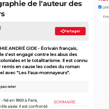
graphie de l'auteur des
Lint
rs
Partager
E ANDRÉ GIDE - Écrivain français,
e s'est engagé contre les abus des
oloniales et le totalitarisme. Il est connu
r remis en cause les codes du roman
nel avec "Les Faux-monnayeurs".
pas rater
e
- Né en 1869 à Paris,
SOMMAIRE
le aisée. Il est confronté