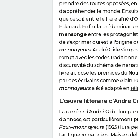
prendre des routes opposées, en 
d'appréhender le monde. Ensuit
que ce soit entre le frère aîné d'O
Edouard. Enfin, la prédominance
mensonge
entre les protagonistes
de s'exprimer qui est à l'origine 
monnayeurs
, André Gide s'impo
rompt avec les codes traditionn
discursivité du schéma de narrati
livre ait posé les prémices du
Nou
par des écrivains comme
Alain R
monnayeurs
a été adapté en
tél
L’œuvre littéraire d'André Gi
La carrière d'André Gide, longue
d'années, est particulièrement pro
Faux-monnayeurs
(1925) lui a p
tant que romanciers. Mais en deh