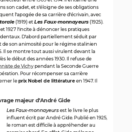
ans son cadet, et s'éloigne de ses obligations
uent l'apogée de sa carrière d'écrivain, avec
torale
(1919) et
Les Faux-monnayeurs
(1925).
t 1927 l'incite à dénoncer les pratiques
cidentaux. D'abord partiellement séduit par
rt de son animosité pour le régime stalinien
Il se montre tout aussi virulent devant la
 le début des années 1930. Il refuse de
nniste de Vichy
pendant la Seconde Guerre
Libération. Pour récompenser sa carrière
cerner le
prix Nobel de littérature
en 1947. Il
uvrage majeur d'André Gide
Les Faux-monnayeurs
est le livre le plus
influent écrit par André Gide. Publié en 1925,
le roman est difficile à appréhender au