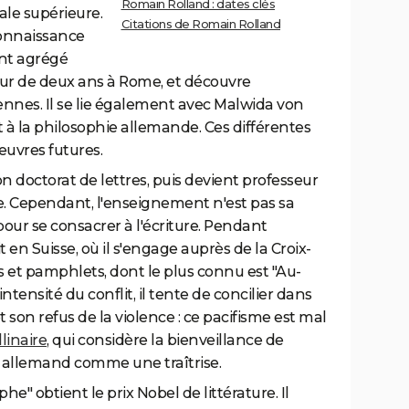
Romain Rolland : dates clés
ale supérieure.
Citations de Romain Rolland
 connaissance
ient agrégé
éjour de deux ans à Rome, et découvre
liennes. Il se lie également avec Malwida von
et à la philosophie allemande. Ces différentes
uvres futures.
on doctorat de lettres, puis devient professeur
que. Cependant, l'enseignement n'est pas sa
pour se consacrer à l'écriture. Pendant
t en Suisse, où il s'engage auprès de la Croix-
les et pamphlets, dont le plus connu est "Au-
intensité du conflit, il tente de concilier dans
 son refus de la violence : ce pacifisme est mal
linaire
, qui considère la bienveillance de
 allemand comme une traîtrise.
e" obtient le prix Nobel de littérature. Il