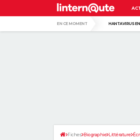
AC
EN CE MOMENT
HANTAVIRUS EN
LA LIGA SUR DAZN
PASCAL OBISPO
CE SONT LES PLUS BEAUX JARDINS DE FR
VOICI POURQUOI LES PASTILLES POUR LA
SERGIO LOPEZ LOPEZ, KINÉ : "MARCHER S
SELON LA PSYCHOLOGIE, LES PERSONNES
Fiches
Biographie
Littérature
Écr