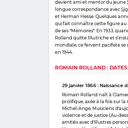
devient ami et mentor du jeune
longue correspondance avec
Si
et Herman Hesse. Quelques années
qui fait connaître cette figure 
de ses "Mémoires". En 1933, qua
Rolland quitte l'Autriche et s'in
mondiale, ce fervent pacifiste se r
en 1944.
ROMAIN ROLLAND : DATES
29 janvier 1866 : Naissance 
Romain Rolland naît à Clamecy
prolifique, axée à la fois sur l
Michel-Ange, Musiciens d'aujou
violence et de justice (Au-des
amitiés avec d'illustres pers