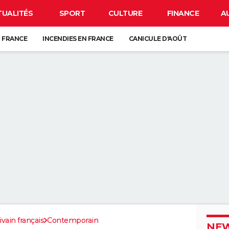
TUALITÉS
SPORT
CULTURE
FINANCE
A
 FRANCE
INCENDIES EN FRANCE
CANICULE D'AOÛT
GUERRE EN IRAN
CARTE DE L'ÉCLIPSE SOLAIRE DU 12 AOÛT
ANCE : L'UN D'ENTRE EUX SE CACHE FORCÉMENT PRÈS DE CHEZ VOUS
VE-VAISSELLE DEVRAIENT ÊTRE VOS MEILLEURES ALLIÉES DANS LA SALLE
UR LE SABLE SEC DE LA PLAGE PEUT NÉCESSITER JUSQU'À PRÈS DE TRO
 QUI CONSERVENT DES SOUVENIRS DE L'ENFANCE DE LEURS ENFANTS NE
ivain français
Contemporain
NEW