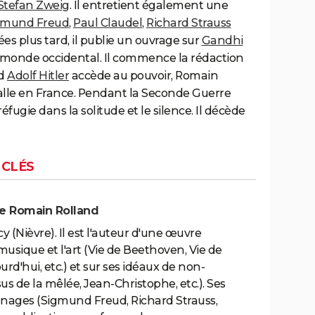
Stefan Zweig
. Il entretient également une
gmund Freud
,
Paul Claudel
,
Richard Strauss
 plus tard, il publie un ouvrage sur
Gandhi
au monde occidental. Il commence la rédaction
nd
Adolf Hitler
accède au pouvoir, Romain
stalle en France. Pendant la Seconde Guerre
éfugie dans la solitude et le silence. Il décède
 CLÉS
de Romain Rolland
 (Nièvre). Il est l'auteur d'une œuvre
a musique et l'art (Vie de Beethoven, Vie de
rd'hui, etc.) et sur ses idéaux de non-
sus de la mêlée, Jean-Christophe, etc.). Ses
onnages (Sigmund Freud, Richard Strauss,