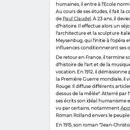
humaines, il entre à l'Ecole norm
Au cours de ses études, il fait la
de
Paul Claudel
. À 23 ans, il dev
d'histoire. Il effectue alors un s
l'architecture et la sculpture ita
Meysenbug, qui l'initie à l'opéra 
influences conditionneront ses œ
De retour en France, il termine s
d'histoire de l'art et de la musi
vocation. En 1912, il démissionne 
la Première Guerre mondiale, il vi
Rouge. Il diffuse différents artic
dessus de la mêlée". Atterré par l'
ses écrits son idéal humanisme et
vu par certains, notamment
Apol
Roman Rolland envers le peuple
En 1915, son roman "Jean-Christoph