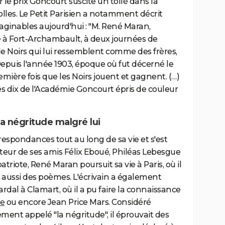
le prix Goncourt suscite un tollé dans la
lles. Le Petit Parisien a notamment décrit
maginables aujourd'hui : "M. René Maran,
ié à Fort-Archambault, à deux journées de
e Noirs qui lui ressemblent comme des frères,
 Depuis l'année 1903, époque où fut décerné le
emière fois que les Noirs jouent et gagnent. (…)
les dix de l'Académie Goncourt épris de couleur
a négritude malgré lui
spondances tout au long de sa vie et s'est
eur de ses amis Félix Eboué, Philéas Lebesgue
riote, René Maran poursuit sa vie à Paris, où il
s aussi des poèmes. L'écrivain a également
rdal à Clamart, où il a pu faire la connaissance
re
ou encore Jean Price Mars. Considéré
t appelé "la négritude", il éprouvait des