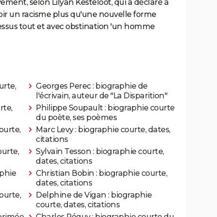
ment, selon Lilyan Kesteloot, qui a déclaré à
 voir un racisme plus qu'une nouvelle forme
dessus tout et avec obstination 'un homme
urte,
Georges Perec : biographie de
l'écrivain, auteur de "La Disparition"
rte,
Philippe Soupault : biographie courte
du poète, ses poèmes
ourte,
Marc Levy : biographie courte, dates,
citations
ourte,
Sylvain Tesson : biographie courte,
dates, citations
aphie
Christian Bobin : biographie courte,
dates, citations
ourte,
Delphine de Vigan : biographie
courte, dates, citations
 primée
Charles Péguy : biographie courte du