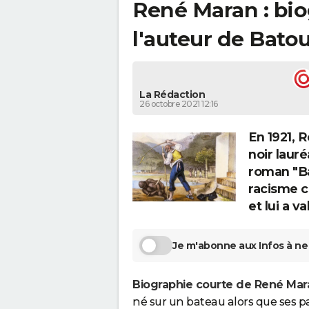
René Maran : bio
l'auteur de Bato
La Rédaction
26 octobre 2021 12:16
En 1921, 
noir lauré
roman "Ba
racisme c
et lui a v
Je m'abonne aux Infos à ne 
Biographie courte de René Ma
né sur un bateau alors que ses p