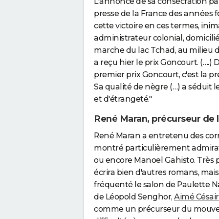
L'annonce de sa consécration par 
presse de la France des années fo
cette victoire en ces termes, ini
administrateur colonial, domicil
marche du lac Tchad, au milieu d
a reçu hier le prix Goncourt. (….)
premier prix Goncourt, c'est la pr
Sa qualité de nègre (…) a séduit 
et d'étrangeté."
René Maran, précurseur de l
René Maran a entretenu des corre
montré particulièrement admirat
ou encore Manoel Gahisto. Très pat
écrira bien d'autres romans, mai
fréquenté le salon de Paulette Na
de Léopold Senghor,
Aimé Césai
comme un précurseur du mouvemen