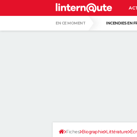
AC
EN CE MOMENT
INCENDIES EN 
JEAN PORMANOVE
COLLISION D'UNE
CARTE DE L'ÉCLIPSE SOLAIRE DU 12 AOÛT
ISABELLE GALLAY, DERMATOLOGUE : "AVO
VOICI DEUX TECHNIQUES ULTIMES POUR 
CE GESTE TOUT BÊTE EST RECOMMANDÉ 
POURQUOI IL NE FAUT SURTOUT PAS NÉG
Fiches
Biographie
Littérature
Écr