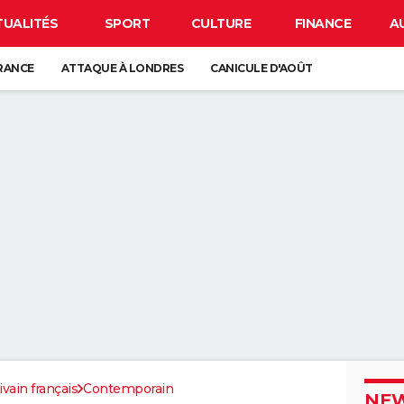
TUALITÉS
SPORT
CULTURE
FINANCE
A
FRANCE
ATTAQUE À LONDRES
CANICULE D'AOÛT
 FUSÉE SPACE X AVEC LA LUNE
ORAGES
GUERRE EN IRAN
IR LA PEAU QUI PÈLE N'EST PAS ANODIN, C'EST LE SIGNE D'UN GROS 
REJOINDRE UN RÉSEAU WI-FI SANS CONNAITRE SON MOT DE PASSE
PAR LA NSA POUR BLOQUER LES HACKERS
LIGER CE PETIT POINT VERT SUR L'ÉCRAN DE VOTRE SMARTPHONE
ivain français
Contemporain
NEW