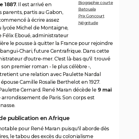
Biographie courte
e 1887
. Il est arrivé en
Batouala
s parents, partis au Gabon,
Prix Goncourt
a commencé à écrire assez
Négritude
Au lycée Michel de Montaigne,
e Félix Eboué, administrateur
rière le pousse à quitter la France pour rejoindre
ubangui-Chari, future Centrafrique. Dans cette
nistrateur d'outre-mer. C'est là-bas qu'il trouvé
e son premier roman - le plus célèbre -,
 entretient une relation avec Paulette Nardal
il épouse Camille Rosalie Berthelot en 1927.
, Paulette Cernard. René Maran décède le
9 mai
e arrondissement de Paris. Son corps est
nasse.
de publication en Afrique
 notable pour René Maran puisqu'il aborde dès
res, le tabou des excès du colonialisme