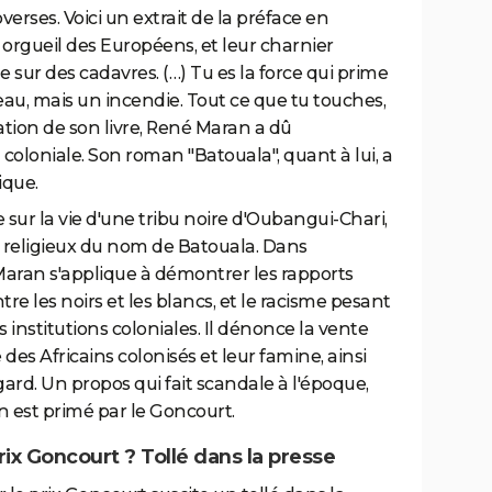
verses. Voici un extrait de la préface en
on, orgueil des Européens, et leur charnier
 sur des cadavres. (…) Tu es la force qui prime
beau, mais un incendie. Tout ce que tu touches,
cation de son livre, René Maran a dû
coloniale. Son roman "Batouala", quant à lui, a
ique.
se sur la vie d'une tribu noire d'Oubangui-Chari,
et religieux du nom de Batouala. Dans
aran s'applique à démontrer les rapports
re les noirs et les blancs, et le racisme pesant
es institutions coloniales. Il dénonce la vente
des Africains colonisés et leur famine, ainsi
gard. Un propos qui fait scandale à l'époque,
 est primé par le Goncourt.
ix Goncourt ? Tollé dans la presse