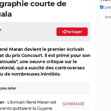
graphie courte de
Lint
uala
Partager
René Maran devient le premier écrivain
at du prix Goncourt. Il est primé pour son
touala", une oeuvre critique sur le
olonial, qui a suscité des controverses
alu de nombreuses inimitiés.
pas rater
ran
- L'écrivain René Maran est
SOMMAIRE
arents quittaient la Guyane