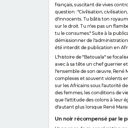
français, suscitant de vives contro
question : "Civilisation, civilisati
d'innocents. Tu bâtis ton royaume
sur le droit. Tu n'es pas un flam
tu le consumes." Suite à la publi
démissionner de l'administration 
été interdit de publication en Afr
L'histoire de "Batouala" se focali
avec à sa tête un chef guerrier 
l'ensemble de son œuvre, René M
complexes et souvent violents ent
sur les Africains sous l'autorité d
des femmes, les conditions de vie 
que l'attitude des colons à leur é
d'autant plus lorsque René Maran
Un noir récompensé par le pr