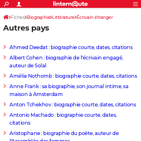
ACTUALITÉS
Connexion
S'inscrire
Fiches
Biographie
Littérature
Écrivain étranger
Rechercher
Société
Education
Villes
Politique
Faits Divers
Monde
+
SPORT
Autres pays
Autres pays
Football
Cyclisme
Forum
Coupe du monde 2026
Tennis
Rugby
CULTURE
TNT
Cinéma
Musique
Programme TV
Streaming
Sorties cinéma
+
FINANCE
Ahmed Deedat : biographie courte, dates, citations
Impôts
Immobilier
Banque
Crédit
Retraite
Epargne
Risques naturels par ville
Assurance
Albert Cohen : biographie de l'écrivain engagé,
AUTO
auteur de Solal
Réserver un essai
Berlines
Forum auto
Essais
Citadines
SUV
+
HIGH-TECH
Amélie Nothomb : biographie courte, dates, citations
Meilleur smartphone
Ordinateurs
Guide high-tech
Mobiles
Internet
Jeux vidéo
+
BRICOLAGE
Anne Frank : sa biographie, son journal intime, sa
maison à Amsterdam
Aménagement intérieur
Cuisine
Jardinage
+
Forum
Extérieur
Salle de bains
Rangement
WEEK-END
Anton Tchekhov : biographie courte, dates, citations
Escapades
Expositions
Week-end nature
Guides de France
Patrimoine
Musées
+
LIFESTYLE
Antonio Machado : biographie courte, dates,
Bien-être
Mode
+
Art de vivre
Loisirs
Modes de vie
citations
SANTE
Aristophane : biographie du poète, auteur de
Guide de la santé
Médicaments
+
Alimentation
Maladies
Sommeil
VOYAGE