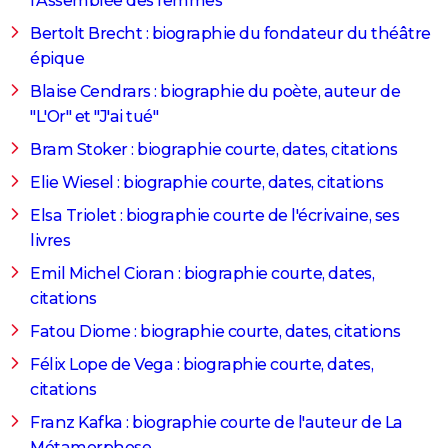
l'Assemblée des femmes
City break
Voyage de noces
Climat
Destinations
Voyage nature
Forum
+
PHOTO
Bertolt Brecht : biographie du fondateur du théâtre
épique
GUIDES D'ACHAT
Blaise Cendrars : biographie du poète, auteur de
BONS PLANS
"L'Or" et "J'ai tué"
CARTE DE VOEUX
Bram Stoker : biographie courte, dates, citations
Elie Wiesel : biographie courte, dates, citations
Carte Bonne année
Carte Pâques
Carte de Noël
Carte Saint-Valentin
Carte d'anniversaire
DICTIONNAIRE
Elsa Triolet : biographie courte de l'écrivaine, ses
Biographies
Expressions
Dictionnaire
Citations
Proverbes
PROGRAMME TV
livres
COPAINS D'AVANT
Emil Michel Cioran : biographie courte, dates,
citations
Se connecter
Collèges
Universités
Service militaire
S'inscrire
Lycées
Primaires
Entreprises
Avis de recherche
AVIS DE DÉCÈS
Fatou Diome : biographie courte, dates, citations
FORUM
Félix Lope de Vega : biographie courte, dates,
Lifestyle
Sport
Television
Cinema
Bricolage
Culture
Auto
Voyage
citations
Franz Kafka : biographie courte de l'auteur de La
Métamorphose