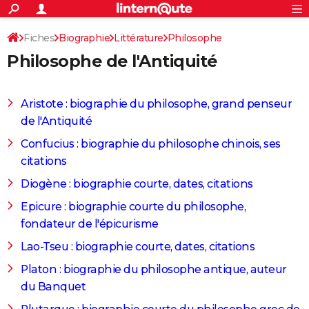
ACTUALITÉS
Connexion
S'inscrire
Fiches
Biographie
Littérature
Philosophe
Rechercher
Société
Education
Villes
Politique
Faits Divers
Monde
+
SPORT
Philosophe de l'Antiquité
Philosophe de l'Antiquité
Football
Cyclisme
Forum
Coupe du monde 2026
Tennis
Rugby
CULTURE
TNT
Cinéma
Musique
Programme TV
Streaming
Sorties cinéma
+
FINANCE
Aristote : biographie du philosophe, grand penseur
de l'Antiquité
Impôts
Immobilier
Banque
Crédit
Retraite
Epargne
Risques naturels par ville
Assurance
AUTO
Confucius : biographie du philosophe chinois, ses
Réserver un essai
Berlines
Forum auto
Essais
Citadines
SUV
+
HIGH-TECH
citations
Meilleur smartphone
Ordinateurs
Guide high-tech
Mobiles
Internet
Jeux vidéo
+
Diogène : biographie courte, dates, citations
BRICOLAGE
Epicure : biographie courte du philosophe,
Aménagement intérieur
Cuisine
Jardinage
+
Forum
Extérieur
Salle de bains
Rangement
WEEK-END
fondateur de l'épicurisme
Escapades
Expositions
Week-end nature
Guides de France
Patrimoine
Musées
+
LIFESTYLE
Lao-Tseu : biographie courte, dates, citations
Bien-être
Mode
+
Art de vivre
Loisirs
Modes de vie
Platon : biographie du philosophe antique, auteur
SANTE
du Banquet
Guide de la santé
Médicaments
+
Alimentation
Maladies
Sommeil
VOYAGE