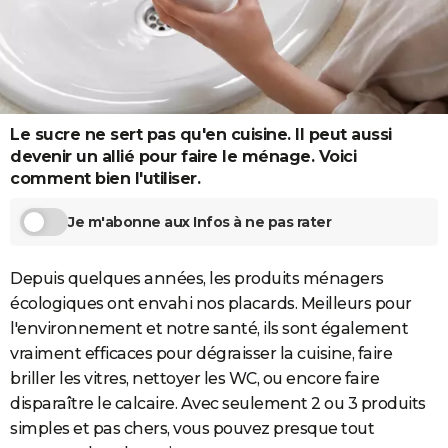
City break
Voyage de noces
Climat
Destinations
Voyage nature
Forum
+
PHOTO
GUIDES D'ACHAT
BONS PLANS
Le sucre ne sert pas qu'en cuisine. Il peut aussi
CARTE DE VOEUX
devenir un allié pour faire le ménage. Voici
comment bien l'utiliser.
Carte Bonne année
Carte Pâques
Carte de Noël
Carte Saint-Valentin
Carte d'anniversaire
DICTIONNAIRE
Je m'abonne aux Infos à ne pas rater
Biographies
Expressions
Dictionnaire
Citations
Proverbes
PROGRAMME TV
COPAINS D'AVANT
Depuis quelques années, les produits ménagers
écologiques ont envahi nos placards. Meilleurs pour
Se connecter
Collèges
Universités
Service militaire
S'inscrire
Lycées
Primaires
Entreprises
Avis de recherche
AVIS DE DÉCÈS
l'environnement et notre santé, ils sont également
FORUM
vraiment efficaces pour dégraisser la cuisine, faire
briller les vitres, nettoyer les WC, ou encore faire
Lifestyle
Sport
Television
Cinema
Bricolage
Culture
Auto
Voyage
disparaître le calcaire. Avec seulement 2 ou 3 produits
simples et pas chers, vous pouvez presque tout