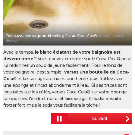
City break
Voyage de noces
Climat
Destinations
Voyage nature
Forum
+
PHOTO
GUIDES D'ACHAT
BONS PLANS
Retrouvez une baignoire blanche grâce au Coca-Cola®
© 123RF - Oleksiy
Boyko
CARTE DE VOEUX
Avec le temps,
le blanc éclatant de votre baignoire est
Carte Bonne année
Carte Pâques
Carte de Noël
Carte Saint-Valentin
Carte d'anniversaire
DICTIONNAIRE
devenu terne
? Vous pouvez compter sur le Coca-Cola® pour
lui redonner un coup de jeune facilement ! Pour le fond de
Biographies
Expressions
Dictionnaire
Citations
Proverbes
PROGRAMME TV
votre baignoire, c'est simple :
versez une bouteille de Coca-
Cola®
et laissez agir au moins une heure, puis frottez avec
COPAINS D'AVANT
une éponge et rincez abondement à l'eau. Si des traces sont
Se connecter
Collèges
Universités
Service militaire
S'inscrire
Lycées
Primaires
Entreprises
Avis de recherche
localisées sur les côtés, versez Coca-Cola® sur votre éponge,
AVIS DE DÉCÈS
tamponnez l'endroit noirci et laissez agir. Il faudra ensuite
FORUM
frotter fort, mais le soda vous facilitera la tâche !
Lifestyle
Sport
Television
Cinema
Bricolage
Culture
Auto
Voyage