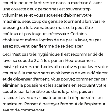
couette pour enfant rentre dans la machine à laver,
City break
Voyage de noces
Climat
Destinations
Voyage nature
Forum
+
PHOTO
une couette deux personnes est souvent trop
volumineuse, et vous risqueriez d'abimer votre
GUIDES D'ACHAT
machine. Beaucoup de gens se tournent alors vers le
BONS PLANS
pressing ou le lavomatique, mais cela peut être
coûteux et pas toujours nécessaire. Certains
CARTE DE VOEUX
choisissent même l'option de ne pas la laver, ou pas
Carte Bonne année
Carte Pâques
Carte de Noël
Carte Saint-Valentin
Carte d'anniversaire
assez souvent, par flemme de se déplacer.
DICTIONNAIRE
Ceci n'est pas très hygiénique. Il est recommandé de
Biographies
Expressions
Dictionnaire
Citations
Proverbes
PROGRAMME TV
laver sa couette 2 à 4 fois par an. Heureusement, il
COPAINS D'AVANT
existe plusieurs méthodes alternatives pour laver votre
couette à la maison sans avoir besoin de vous déplacer
Se connecter
Collèges
Universités
Service militaire
S'inscrire
Lycées
Primaires
Entreprises
Avis de recherche
AVIS DE DÉCÈS
et de dépenser d'argent. Vous pouvez commencer par
éliminer la poussière et les acariens en secouant votre
FORUM
couette par la fenêtre ou dans le jardin, puis en
Lifestyle
Sport
Television
Cinema
Bricolage
Culture
Auto
Voyage
l'aspirant avec un aspirateur pour la dépoussiérer au
maximum. Pensez à nettoyer l'embout de l'aspirateur
avant de commencer.