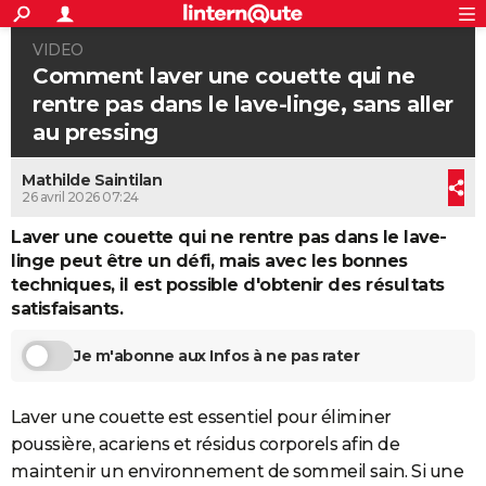
ACTUALITÉS
VIDEO
Connexion
S'inscrire
Rechercher
Société
Education
Villes
Politique
Faits Divers
Monde
+
SPORT
Comment laver une couette qui ne
rentre pas dans le lave-linge, sans aller
Football
Cyclisme
Forum
Coupe du monde 2026
Tennis
Rugby
CULTURE
au pressing
TNT
Cinéma
Musique
Programme TV
Streaming
Sorties cinéma
+
FINANCE
Mathilde Saintilan
Impôts
Immobilier
Banque
Crédit
Retraite
Epargne
Risques naturels par ville
Assurance
26 avril 2026 07:24
AUTO
Laver une couette qui ne rentre pas dans le lave-
Réserver un essai
Berlines
Forum auto
Essais
Citadines
SUV
+
HIGH-TECH
linge peut être un défi, mais avec les bonnes
techniques, il est possible d'obtenir des résultats
Meilleur smartphone
Ordinateurs
Guide high-tech
Mobiles
Internet
Jeux vidéo
+
BRICOLAGE
satisfaisants.
Aménagement intérieur
Cuisine
Jardinage
+
Forum
Extérieur
Salle de bains
Rangement
WEEK-END
Je m'abonne aux Infos à ne pas rater
Escapades
Expositions
Week-end nature
Guides de France
Patrimoine
Musées
+
LIFESTYLE
Laver une couette est essentiel pour éliminer
Bien-être
Mode
+
Art de vivre
Loisirs
Modes de vie
SANTE
poussière, acariens et résidus corporels afin de
Guide de la santé
Médicaments
+
Alimentation
Maladies
Sommeil
VOYAGE
maintenir un environnement de sommeil sain. Si une