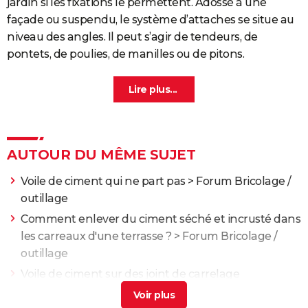
jardin si les fixations le permettent. Adossé à une
façade ou suspendu, le système d’attaches se situe au
niveau des angles. Il peut s’agir de tendeurs, de
pontets, de poulies, de manilles ou de pitons.
AUTOUR DU MÊME SUJET
Voile de ciment qui ne part pas
>
Forum Bricolage /
outillage
Comment enlever du ciment séché et incrusté dans
les carreaux d'une terrasse ?
>
Forum Bricolage /
outillage
Voile de ciment sur des joint de carrelage
noir/Antharcite
>
Forum Bricolage / outillage