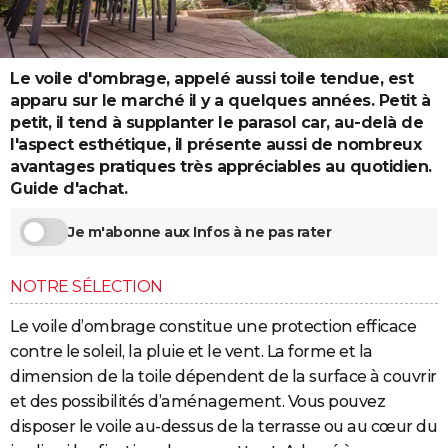
City break
Voyage de noces
Climat
Destinations
Voyage nature
Forum
+
PHOTO
GUIDES D'ACHAT
Le voile d'ombrage, appelé aussi toile tendue, est
apparu sur le marché il y a quelques années. Petit à
BONS PLANS
petit, il tend à supplanter le parasol car, au-delà de
l'aspect esthétique, il présente aussi de nombreux
CARTE DE VOEUX
avantages pratiques très appréciables au quotidien.
Carte Bonne année
Carte Pâques
Carte de Noël
Carte Saint-Valentin
Carte d'anniversaire
DICTIONNAIRE
Guide d'achat.
Biographies
Expressions
Dictionnaire
Citations
Proverbes
PROGRAMME TV
Je m'abonne aux Infos à ne pas rater
COPAINS D'AVANT
NOTRE SÉLECTION
Se connecter
Collèges
Universités
Service militaire
S'inscrire
Lycées
Primaires
Entreprises
Avis de recherche
AVIS DE DÉCÈS
Le voile d’ombrage constitue une protection efficace
FORUM
contre le soleil, la pluie et le vent. La forme et la
dimension de la toile dépendent de la surface à couvrir
Lifestyle
Sport
Television
Cinema
Bricolage
Culture
Auto
Voyage
et des possibilités d’aménagement. Vous pouvez
disposer le voile au-dessus de la terrasse ou au cœur du