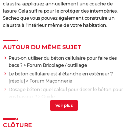
claustra, appliquez annuellement une couche de
lasure
. Cela suffira pour le protéger des intempéries.
Sachez que vous pouvez également construire un
claustra à l'intérieur même de votre habitation.
AUTOUR DU MÊME SUJET
Peut-on utiliser du béton cellulaire pour faire des
bacs ?
>
Forum Bricolage / outillage
Le béton cellulaire est-il étanche en extérieur ?
[résolu] >
Forum Maçonnerie
Dosage béton : quel calcul pour doser le béton pour
vos travaux ?
> Guide
Comment enlever de le moquette collée sur du
béton ?
[résolu] >
Forum Bricolage / outillage
Comment étanchéiser un regard d'évacuation
CLÔTURE