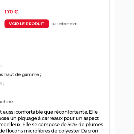
170 €
VOIR LE PRODUIT
sur tediber.com
;
res haut de gamme ;
 ;
achine.
t aussi confortable que réconfortante. Elle
opose un piquage à carreaux pour un aspect
moelleux. Elle se compose de 50% de plumes
 de flocons microfibres de polyester Dacron