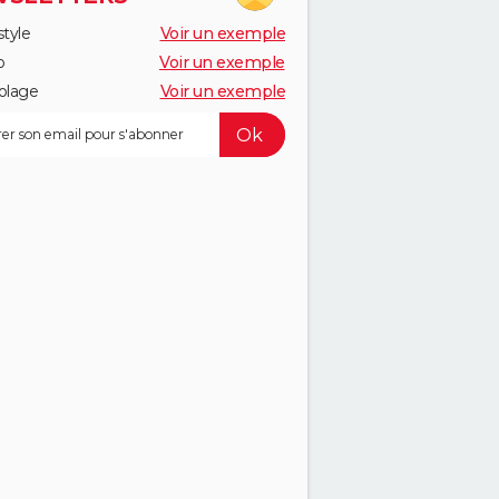
style
Voir un exemple
o
Voir un exemple
olage
Voir un exemple