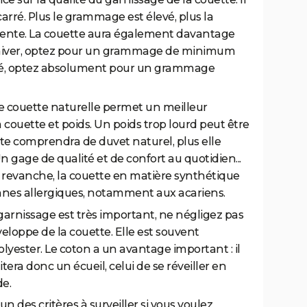
ré. Plus le grammage est élevé, plus la
sente. La couette aura également davantage
 hiver, optez pour un grammage de minimum
té, optez absolument pour un grammage
ne couette naturelle permet un meilleur
couette et poids. Un poids trop lourd peut être
tte comprendra de duvet naturel, plus elle
Un gage de qualité et de confort au quotidien...
n revanche, la couette en matière synthétique
sonnes allergiques, notamment aux acariens.
e garnissage est très important, ne négligez pas
eloppe de la couette. Elle est souvent
yester. Le coton a un avantage important : il
tera donc un écueil, celui de se réveiller en
e.
'un des critères à surveiller si vous voulez