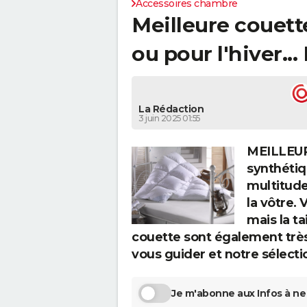
Accessoires chambre
Meilleure couette
ou pour l'hiver...
La Rédaction
3 juin 2025 01:55
MEILLEUR
synthétiqu
multitude
la vôtre.
mais la ta
couette sont également très
vous guider et notre sélecti
Je m'abonne aux Infos à ne 