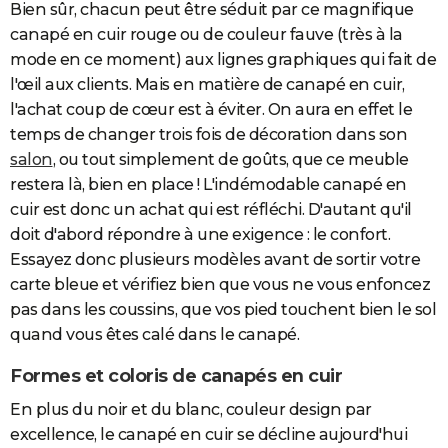
Bien sûr, chacun peut être séduit par ce magnifique
City break
Voyage de noces
Climat
Destinations
Voyage nature
Forum
+
PHOTO
canapé en cuir rouge ou de couleur fauve (très à la
mode en ce moment) aux lignes graphiques qui fait de
GUIDES D'ACHAT
l'œil aux clients. Mais en matière de canapé en cuir,
BONS PLANS
l'achat coup de cœur est à éviter. On aura en effet le
temps de changer trois fois de décoration dans son
CARTE DE VOEUX
salon
, ou tout simplement de goûts, que ce meuble
Carte Bonne année
Carte Pâques
Carte de Noël
Carte Saint-Valentin
Carte d'anniversaire
restera là, bien en place ! L'indémodable canapé en
DICTIONNAIRE
cuir est donc un achat qui est réfléchi. D'autant qu'il
Biographies
Expressions
Dictionnaire
Citations
Proverbes
PROGRAMME TV
doit d'abord répondre à une exigence : le confort.
Essayez donc plusieurs modèles avant de sortir votre
COPAINS D'AVANT
carte bleue et vérifiez bien que vous ne vous enfoncez
Se connecter
Collèges
Universités
Service militaire
S'inscrire
Lycées
Primaires
Entreprises
Avis de recherche
pas dans les coussins, que vos pied touchent bien le sol
AVIS DE DÉCÈS
quand vous êtes calé dans le canapé.
FORUM
Formes et coloris de canapés en cuir
Lifestyle
Sport
Television
Cinema
Bricolage
Culture
Auto
Voyage
En plus du noir et du blanc, couleur design par
excellence, le canapé en cuir se décline aujourd'hui