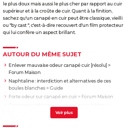
le plus doux mais aussi le plus cher par rapport au cuir
supérieur et à la croûte de cuir. Quant à la finition,
sachez qu'un canapé en cuir peut être classique, vieilli
ou "by cast ", c'est-à-dire recouvert d'un film protecteur
qui lui confère un aspect brillant.
AUTOUR DU MÊME SUJET
Enlever mauvaise odeur canapé cuir
[résolu] >
Forum Maison
Naphtaline : interdiction et alternatives de ces
boules blanches
> Guide
Forte odeur sur canapé en cuir
>
Forum Maison
Comment nettoyer un canapé en cuir blanc
>
Forum Nettoyage
Comment démonter un canapé fixe
>
Forum Travail