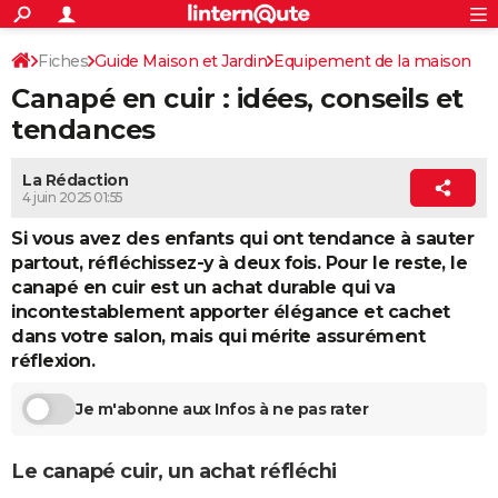
ACTUALITÉS
Connexion
S'inscrire
Fiches
Guide Maison et Jardin
Equipement de la maison
Rechercher
Société
Education
Villes
Politique
Faits Divers
Monde
+
SPORT
Canapé en cuir : idées, conseils et
Salon / Séjour
Canapé / Fauteuil
Football
Cyclisme
Forum
Coupe du monde 2026
Tennis
Rugby
CULTURE
tendances
TNT
Cinéma
Musique
Programme TV
Streaming
Sorties cinéma
+
FINANCE
La Rédaction
4 juin 2025 01:55
Impôts
Immobilier
Banque
Crédit
Retraite
Epargne
Risques naturels par ville
Assurance
AUTO
Si vous avez des enfants qui ont tendance à sauter
Réserver un essai
Berlines
Forum auto
Essais
Citadines
SUV
+
HIGH-TECH
partout, réfléchissez-y à deux fois. Pour le reste, le
canapé en cuir est un achat durable qui va
Meilleur smartphone
Ordinateurs
Guide high-tech
Mobiles
Internet
Jeux vidéo
+
BRICOLAGE
incontestablement apporter élégance et cachet
dans votre salon, mais qui mérite assurément
Aménagement intérieur
Cuisine
Jardinage
+
Forum
Extérieur
Salle de bains
Rangement
WEEK-END
réflexion.
Escapades
Expositions
Week-end nature
Guides de France
Patrimoine
Musées
+
LIFESTYLE
Je m'abonne aux Infos à ne pas rater
Bien-être
Mode
+
Art de vivre
Loisirs
Modes de vie
SANTE
Le canapé cuir, un achat réfléchi
Guide de la santé
Médicaments
+
Alimentation
Maladies
Sommeil
VOYAGE