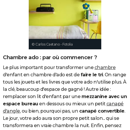
City break
Voyage de noces
Climat
Destinations
Voyage nature
Forum
+
PHOTO
GUIDES D'ACHAT
BONS PLANS
CARTE DE VOEUX
© Carlos Caetano - Fotolia
Carte Bonne année
Carte Pâques
Carte de Noël
Carte Saint-Valentin
Carte d'anniversaire
DICTIONNAIRE
Chambre ado : par où commencer ?
Biographies
Expressions
Dictionnaire
Citations
Proverbes
PROGRAMME TV
Le plus important pour transformer une
chambre
d'enfant en chambre d'ado est de
faire le tri
. On range
COPAINS D'AVANT
tous les jouets et les livres que votre ado n'utilise plus. À
Se connecter
Collèges
Universités
Service militaire
S'inscrire
Lycées
Primaires
Entreprises
Avis de recherche
la clé, beaucoup d'espace de gagné ! Autre idée :
AVIS DE DÉCÈS
remplacer son lit d'enfant par une
mezzanine avec un
FORUM
espace bureau
en dessous ou mieux un petit
canapé
d'angle
, ou bien, pourquoi pas, un
canapé convertible
.
Lifestyle
Sport
Television
Cinema
Bricolage
Culture
Auto
Voyage
Le jour, votre ado aura son propre petit salon... qui se
transformera en vraie chambre la nuit. Enfin, pensez