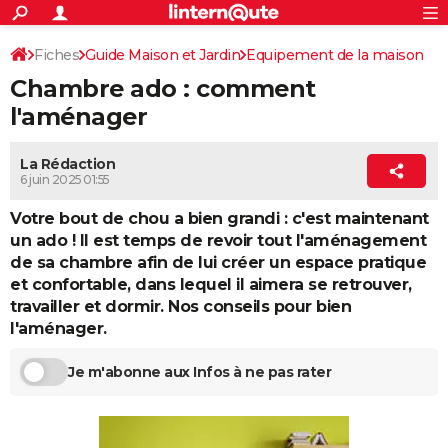
ACTUALITÉS
Connexion
S'inscrire
Fiches
Guide Maison et Jardin
Equipement de la maison
Rechercher
Société
Education
Villes
Politique
Faits Divers
Monde
+
SPORT
Chambre ado : comment
Chambre
Chambre enfant
Football
Cyclisme
Forum
Coupe du monde 2026
Tennis
Rugby
CULTURE
l'aménager
TNT
Cinéma
Musique
Programme TV
Streaming
Sorties cinéma
+
FINANCE
La Rédaction
6 juin 2025 01:55
Impôts
Immobilier
Banque
Crédit
Retraite
Epargne
Risques naturels par ville
Assurance
AUTO
Votre bout de chou a bien grandi : c'est maintenant
Réserver un essai
Berlines
Forum auto
Essais
Citadines
SUV
+
HIGH-TECH
un ado ! Il est temps de revoir tout l'aménagement
de sa chambre afin de lui créer un espace pratique
Meilleur smartphone
Ordinateurs
Guide high-tech
Mobiles
Internet
Jeux vidéo
+
BRICOLAGE
et confortable, dans lequel il aimera se retrouver,
Aménagement intérieur
Cuisine
Jardinage
+
Forum
Extérieur
Salle de bains
Rangement
travailler et dormir. Nos conseils pour bien
WEEK-END
l'aménager.
Escapades
Expositions
Week-end nature
Guides de France
Patrimoine
Musées
+
LIFESTYLE
Je m'abonne aux Infos à ne pas rater
Bien-être
Mode
+
Art de vivre
Loisirs
Modes de vie
SANTE
Guide de la santé
Médicaments
+
Alimentation
Maladies
Sommeil
VOYAGE