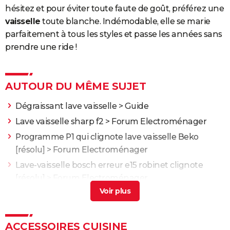
hésitez et pour éviter toute faute de goût, préférez une
vaisselle
toute blanche. Indémodable, elle se marie
parfaitement à tous les styles et passe les années sans
prendre une ride !
AUTOUR DU MÊME SUJET
Dégraissant lave vaisselle
> Guide
Lave vaisselle sharp f2
>
Forum Electroménager
Programme P1 qui clignote lave vaisselle Beko
[résolu] >
Forum Electroménager
Lave-vaisselle bosch erreur e15 robinet clignote
[résolu] >
Forum Electroménager
Pourquoi mes verres sont sales/granuleux après
lavage ?
[résolu] >
Forum Electroménager
ACCESSOIRES CUISINE