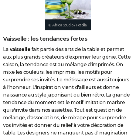
City break
Voyage de noces
Climat
Destinations
Voyage nature
Forum
+
PHOTO
GUIDES D'ACHAT
© Africa Studio / Fotolia
BONS PLANS
Vaisselle : les tendances fortes
CARTE DE VOEUX
La
vaisselle
fait partie des arts de la table et permet
Carte Bonne année
Carte Pâques
Carte de Noël
Carte Saint-Valentin
Carte d'anniversaire
aux plus grands créateurs d'exprimer leur génie. Cette
DICTIONNAIRE
saison, la tendance est au mélange d'imprimés. On
Biographies
Expressions
Dictionnaire
Citations
Proverbes
PROGRAMME TV
mixe les couleurs, les imprimés, les motifs pour
surprendre ses invités. Le métissage est aussi toujours
COPAINS D'AVANT
à l'honneur. L'inspiration vient d'ailleurs et donne
Se connecter
Collèges
Universités
Service militaire
S'inscrire
Lycées
Primaires
Entreprises
Avis de recherche
AVIS DE DÉCÈS
naissance au style japonisant ou bien rétro. La grande
tendance du moment est le motif imitation marbre
FORUM
qui s'invite dans nos assiettes. Tout est question de
Lifestyle
Sport
Television
Cinema
Bricolage
Culture
Auto
Voyage
mélange, d'associations, de mixage pour surprendre
vos invités et donner du relief à votre décoration de
table. Les designers ne manquent pas d'imagination