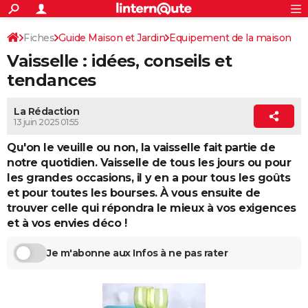
ACTUALITÉS
Connexion
S'inscrire
Fiches
Guide Maison et Jardin
Equipement de la maison
Rechercher
Société
Education
Villes
Politique
Faits Divers
Monde
+
SPORT
Vaisselle : idées, conseils et
Cuisine
Accessoires cuisine
Football
Cyclisme
Forum
Coupe du monde 2026
Tennis
Rugby
CULTURE
tendances
TNT
Cinéma
Musique
Programme TV
Streaming
Sorties cinéma
+
FINANCE
La Rédaction
13 juin 2025 01:55
Impôts
Immobilier
Banque
Crédit
Retraite
Epargne
Risques naturels par ville
Assurance
AUTO
Qu'on le veuille ou non, la vaisselle fait partie de
Réserver un essai
Berlines
Forum auto
Essais
Citadines
SUV
+
HIGH-TECH
notre quotidien. Vaisselle de tous les jours ou pour
les grandes occasions, il y en a pour tous les goûts
Meilleur smartphone
Ordinateurs
Guide high-tech
Mobiles
Internet
Jeux vidéo
+
BRICOLAGE
et pour toutes les bourses. À vous ensuite de
trouver celle qui répondra le mieux à vos exigences
Aménagement intérieur
Cuisine
Jardinage
+
Forum
Extérieur
Salle de bains
Rangement
WEEK-END
et à vos envies déco !
Escapades
Expositions
Week-end nature
Guides de France
Patrimoine
Musées
+
LIFESTYLE
Je m'abonne aux Infos à ne pas rater
Bien-être
Mode
+
Art de vivre
Loisirs
Modes de vie
SANTE
Guide de la santé
Médicaments
+
Alimentation
Maladies
Sommeil
VOYAGE