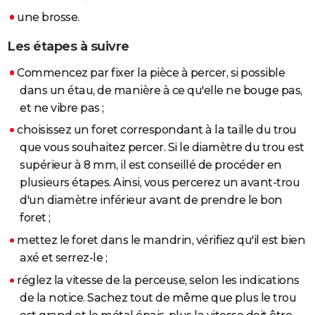
City break
Voyage de noces
Climat
Destinations
Voyage nature
Forum
+
une brosse.
PHOTO
Les étapes à suivre
GUIDES D'ACHAT
Commencez par fixer la pièce à percer, si possible
BONS PLANS
dans un étau, de manière à ce qu'elle ne bouge pas,
CARTE DE VOEUX
et ne vibre pas ;
Carte Bonne année
Carte Pâques
Carte de Noël
Carte Saint-Valentin
Carte d'anniversaire
choisissez un foret correspondant à la taille du trou
DICTIONNAIRE
que vous souhaitez percer. Si le diamètre du trou est
Biographies
Expressions
Dictionnaire
Citations
Proverbes
PROGRAMME TV
supérieur à 8 mm, il est conseillé de procéder en
plusieurs étapes. Ainsi, vous percerez un avant-trou
COPAINS D'AVANT
d'un diamètre inférieur avant de prendre le bon
Se connecter
Collèges
Universités
Service militaire
S'inscrire
Lycées
Primaires
Entreprises
Avis de recherche
AVIS DE DÉCÈS
foret ;
mettez le foret dans le mandrin, vérifiez qu'il est bien
FORUM
axé et serrez-le ;
Lifestyle
Sport
Television
Cinema
Bricolage
Culture
Auto
Voyage
réglez la vitesse de la perceuse, selon les indications
de la notice. Sachez tout de même que plus le trou