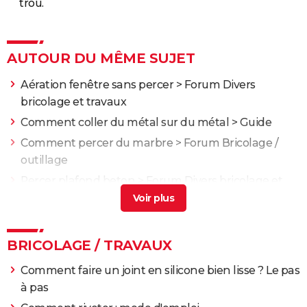
trou.
AUTOUR DU MÊME SUJET
Aération fenêtre sans percer
>
Forum Divers
bricolage et travaux
Comment coller du métal sur du métal
> Guide
Comment percer du marbre
>
Forum Bricolage /
outillage
Percer plafond beton
>
Forum Divers bricolage et
travaux
Percer mur porteur
>
Forum Construction et
rénovation
BRICOLAGE / TRAVAUX
Comment faire un joint en silicone bien lisse ? Le pas
à pas