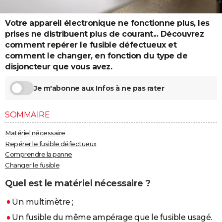
City break
Voyage de noces
Climat
Destinations
Voyage nature
Forum
+
PHOTO
Votre appareil électronique ne fonctionne plus, les
GUIDES D'ACHAT
prises ne distribuent plus de courant... Découvrez
comment repérer le fusible défectueux et
BONS PLANS
comment le changer, en fonction du type de
disjoncteur que vous avez.
CARTE DE VOEUX
Je m'abonne aux Infos à ne pas rater
Carte Bonne année
Carte Pâques
Carte de Noël
Carte Saint-Valentin
Carte d'anniversaire
DICTIONNAIRE
Biographies
Expressions
Dictionnaire
Citations
Proverbes
PROGRAMME TV
SOMMAIRE
COPAINS D'AVANT
Matériel nécessaire
Repérer le fusible défectueux
Se connecter
Collèges
Universités
Service militaire
S'inscrire
Lycées
Primaires
Entreprises
Avis de recherche
AVIS DE DÉCÈS
Comprendre la panne
Changer le fusible
FORUM
Quel est le matériel nécessaire ?
Lifestyle
Sport
Television
Cinema
Bricolage
Culture
Auto
Voyage
Un multimètre ;
Un fusible du même ampérage que le fusible usagé.