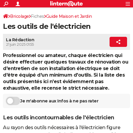
ACTUALITÉS
Connexion
S'inscrire
Bricolage
Fiches
Guide Maison et Jardin
Rechercher
Société
Education
Villes
Politique
Faits Divers
Monde
+
SPORT
Les outils de l'électricien
Bricolage / Travaux
Electricité
Football
Cyclisme
Forum
Coupe du monde 2026
Tennis
Rugby
CULTURE
La Rédaction
TNT
Cinéma
Musique
Programme TV
Streaming
Sorties cinéma
+
FINANCE
21 juin 2025 01:55
Impôts
Immobilier
Banque
Crédit
Retraite
Epargne
Risques naturels par ville
Assurance
Professionnel ou amateur, chaque électricien qui
AUTO
désire effectuer quelques travaux de rénovation ou
Réserver un essai
Berlines
Forum auto
Essais
Citadines
SUV
+
HIGH-TECH
d'entretien de son installation électrique se doit
d'être équipé d'un minimum d'outils. Si la liste des
Meilleur smartphone
Ordinateurs
Guide high-tech
Mobiles
Internet
Jeux vidéo
+
BRICOLAGE
outils présentés ici n'est évidemment pas
exhaustive, elle recense le strict nécessaire.
Aménagement intérieur
Cuisine
Jardinage
+
Forum
Extérieur
Salle de bains
Rangement
WEEK-END
Je m'abonne aux Infos à ne pas rater
Escapades
Expositions
Week-end nature
Guides de France
Patrimoine
Musées
+
LIFESTYLE
Bien-être
Mode
+
Art de vivre
Loisirs
Modes de vie
SANTE
Les outils incontournables de l'électricien
Guide de la santé
Médicaments
+
Alimentation
Maladies
Sommeil
Au rayon des outils nécessaires à l'électricien figure
VOYAGE