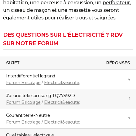
habitation, une perceuse à percussion, un
perforateur
,
un ciseau de maçon et une massette vous seront
également utiles pour réaliser trous et saignées.
DES QUESTIONS SUR L'ÉLECTRICITÉ ? RDV
SUR NOTRE FORUM
SUJET
RÉPONSES
Interdifferentiel legrand
4
Forum Bricolage
/
Electricit&eacute;
j'ai une télé samsung TQ77S92D
1
Forum Bricolage
/
Electricit&eacute;
courant terre-Neutre
7
Forum Bricolage
/
Electricit&eacute;
Quel tableau electrique