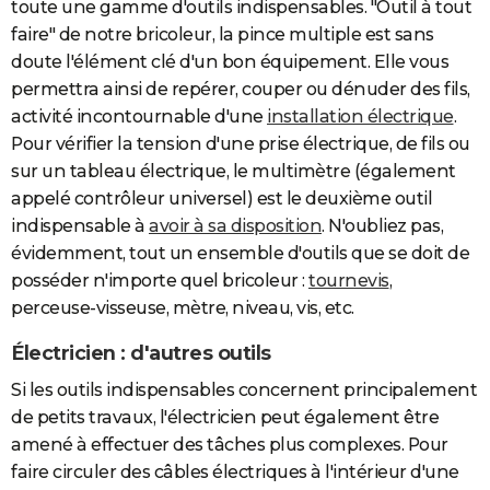
toute une gamme d'outils indispensables. "Outil à tout
City break
Voyage de noces
Climat
Destinations
Voyage nature
Forum
+
PHOTO
faire" de notre bricoleur, la pince multiple est sans
doute l'élément clé d'un bon équipement. Elle vous
GUIDES D'ACHAT
permettra ainsi de repérer, couper ou dénuder des fils,
activité incontournable d'une
installation électrique
.
BONS PLANS
Pour vérifier la tension d'une prise électrique, de fils ou
CARTE DE VOEUX
sur un tableau électrique, le multimètre (également
appelé contrôleur universel) est le deuxième outil
Carte Bonne année
Carte Pâques
Carte de Noël
Carte Saint-Valentin
Carte d'anniversaire
DICTIONNAIRE
indispensable à
avoir à sa disposition
. N'oubliez pas,
Biographies
Expressions
Dictionnaire
Citations
Proverbes
PROGRAMME TV
évidemment, tout un ensemble d'outils que se doit de
posséder n'importe quel bricoleur :
tournevis
,
COPAINS D'AVANT
perceuse-visseuse, mètre, niveau, vis, etc.
Se connecter
Collèges
Universités
Service militaire
S'inscrire
Lycées
Primaires
Entreprises
Avis de recherche
AVIS DE DÉCÈS
Électricien : d'autres outils
FORUM
Si les outils indispensables concernent principalement
de petits travaux, l'électricien peut également être
Lifestyle
Sport
Television
Cinema
Bricolage
Culture
Auto
Voyage
amené à effectuer des tâches plus complexes. Pour
faire circuler des câbles électriques à l'intérieur d'une