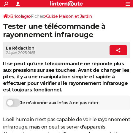
ACTUALITÉS
Connexion
S'inscrire
Bricolage
Fiches
Guide Maison et Jardin
Rechercher
Société
Education
Villes
Politique
Faits Divers
Monde
+
SPORT
Tester une télécommande à
Bricolage / Travaux
TV / Son
Football
Cyclisme
Forum
Coupe du monde 2026
Tennis
Rugby
CULTURE
rayonnement infrarouge
TNT
Cinéma
Musique
Programme TV
Streaming
Sorties cinéma
+
FINANCE
La Rédaction
24 juin 2025 01:55
Impôts
Immobilier
Banque
Crédit
Retraite
Epargne
Risques naturels par ville
Assurance
AUTO
Il se peut qu'une télécommande ne réponde plus
Réserver un essai
Berlines
Forum auto
Essais
Citadines
SUV
+
HIGH-TECH
aux pressions sur ses touches. Avant de changer les
piles, il y a une manipulation simple et rapide à
Meilleur smartphone
Ordinateurs
Guide high-tech
Mobiles
Internet
Jeux vidéo
+
BRICOLAGE
effectuer pour vérifier si le rayonnement infrarouge
est toujours fonctionnel.
Aménagement intérieur
Cuisine
Jardinage
+
Forum
Extérieur
Salle de bains
Rangement
WEEK-END
Je m'abonne aux Infos à ne pas rater
Escapades
Expositions
Week-end nature
Guides de France
Patrimoine
Musées
+
LIFESTYLE
Bien-être
Mode
+
Art de vivre
Loisirs
Modes de vie
SANTE
L'oeil humain n'est pas capable de voir le rayonnement
infrarouge, mais on peut se servir d'appareils
Guide de la santé
Médicaments
+
Alimentation
Maladies
Sommeil
VOYAGE