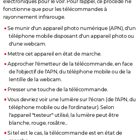
électroniques pour le voir. Pour rappel, ce procédé ne
City break
Voyage de noces
Climat
Destinations
Voyage nature
Forum
+
PHOTO
fonctionne que pour les télécommandes à
rayonnement infrarouge.
GUIDES D'ACHAT
Se munir d'un appareil photo numérique (APN), d'un
BONS PLANS
téléphone mobile disposant d'un appareil photo ou
d'une webcam.
CARTE DE VOEUX
Mettre cet appareil en état de marche.
Carte Bonne année
Carte Pâques
Carte de Noël
Carte Saint-Valentin
Carte d'anniversaire
DICTIONNAIRE
Approcher l'émetteur de la télécommande, en face
Biographies
Expressions
Dictionnaire
Citations
Proverbes
PROGRAMME TV
de l'objectif de l'APN, du téléphone mobile ou de la
lentille de la webcam.
COPAINS D'AVANT
Presser une touche de la télécommande.
Se connecter
Collèges
Universités
Service militaire
S'inscrire
Lycées
Primaires
Entreprises
Avis de recherche
AVIS DE DÉCÈS
Vous devriez voir une lumière sur l'écran (de l'APN, du
téléphone mobile ou de l'ordinateur). Selon
FORUM
l'appareil "testeur" utilisé, la lumière peut être
Lifestyle
Sport
Television
Cinema
Bricolage
Culture
Auto
Voyage
blanche, rouge, rosâtre...
Si tel est le cas, la télécommande est en état de