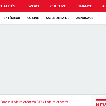
TUALITÉS
SPORT
CULTURE
FINANCE
A
EXTÉRIEUR
CUISINE
SALLE DE BAINS
JARDINAGE
 Jardin
Loisirs créatifs
DIY / Loisirs créatifs
NEW