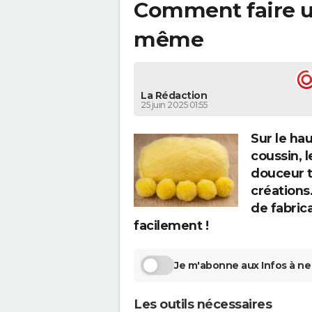
Comment faire u
même
La Rédaction
25 juin 2025 01:55
Sur le ha
coussin,
douceur t
créations
de fabric
facilement !
Je m'abonne aux Infos à ne 
Les outils nécessaires