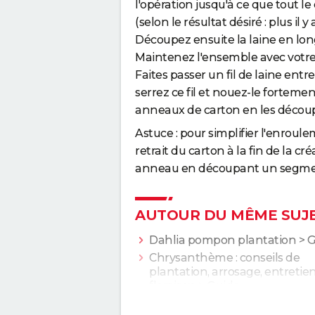
l'opération jusqu'à ce que tout le
(selon le résultat désiré : plus il
Découpez ensuite la laine en lon
Maintenez l'ensemble avec votre
Faites passer un fil de laine entr
serrez ce fil et nouez-le fortement
anneaux de carton en les découp
Astuce : pour simplifier l'enroul
retrait du carton à la fin de la 
anneau en découpant un segment e
AUTOUR DU MÊME SUJ
Dahlia pompon plantation
> G
Chrysanthème : conseils de
plantation, arrosage, entretien
floraison
> Guide