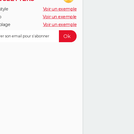
style
Voir un exemple
o
Voir un exemple
olage
Voir un exemple