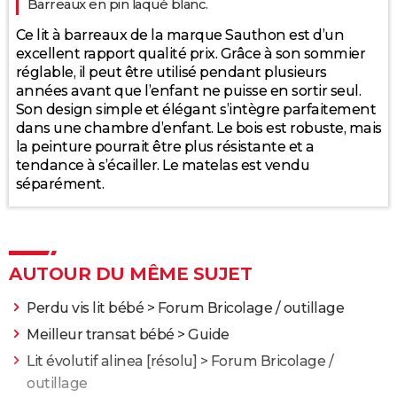
Barreaux en pin laqué blanc.
Ce lit à barreaux de la marque Sauthon est d’un
110
excellent rapport qualité prix. Grâce à son sommier
réglable, il peut être utilisé pendant plusieurs
années avant que l’enfant ne puisse en sortir seul.
Son design simple et élégant s’intègre parfaitement
100
juil.
janv.
dans une chambre d’enfant. Le bois est robuste, mais
2026
la peinture pourrait être plus résistante et a
tendance à s’écailler. Le matelas est vendu
séparément.
AUTOUR DU MÊME SUJET
Perdu vis lit bébé
>
Forum Bricolage / outillage
Meilleur transat bébé
> Guide
Lit évolutif alinea
[résolu] >
Forum Bricolage /
outillage