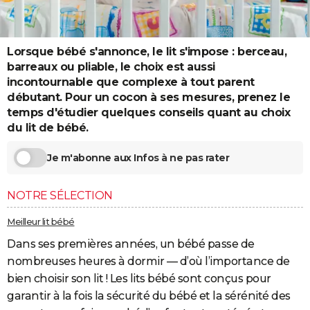
City break
Voyage de noces
Climat
Destinations
Voyage nature
Forum
+
PHOTO
GUIDES D'ACHAT
Lorsque bébé s'annonce, le lit s'impose : berceau,
barreaux ou pliable, le choix est aussi
BONS PLANS
incontournable que complexe à tout parent
débutant. Pour un cocon à ses mesures, prenez le
CARTE DE VOEUX
temps d'étudier quelques conseils quant au choix
Carte Bonne année
Carte Pâques
Carte de Noël
Carte Saint-Valentin
Carte d'anniversaire
du lit de bébé.
DICTIONNAIRE
Biographies
Expressions
Dictionnaire
Citations
Proverbes
PROGRAMME TV
Je m'abonne aux Infos à ne pas rater
COPAINS D'AVANT
NOTRE SÉLECTION
Se connecter
Collèges
Universités
Service militaire
S'inscrire
Lycées
Primaires
Entreprises
Avis de recherche
AVIS DE DÉCÈS
Meilleur lit bébé
FORUM
Dans ses premières années, un bébé passe de
nombreuses heures à dormir — d’où l’importance de
Lifestyle
Sport
Television
Cinema
Bricolage
Culture
Auto
Voyage
bien choisir son lit ! Les lits bébé sont conçus pour
garantir à la fois la sécurité du bébé et la sérénité des