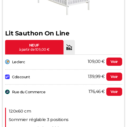
Lit Sauthon On Line
NEUF
à partir de 109,00 €
109,00 €
Voir
Leclerc
139,99 €
Voir
Cdiscount
176,46 €
Voir
Rue du Commerce
Evolution du prix le plus bas (neuf):
120x60 cm
120
Sommier réglable 3 positions