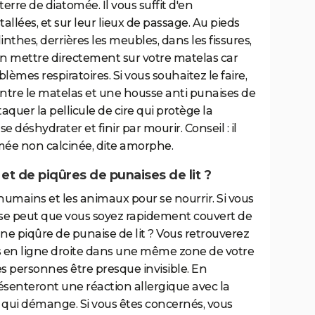
erre de diatomée. Il vous suffit d'en
tallées, et sur leur lieux de passage. Au pieds
plinthes, derrières les meubles, dans les fissures,
en mettre directement sur votre matelas car
lèmes respiratoires. Si vous souhaitez le faire,
ntre le matelas et une housse anti punaises de
attaquer la pellicule de cire qui protège la
se déshydrater et finir par mourir. Conseil : il
omée non calcinée, dite amorphe.
et de piqûres de punaises de lit ?
 humains et les animaux pour se nourrir. Si vous
il se peut que vous soyez rapidement couvert de
e piqûre de punaise de lit ? Vous retrouverez
 en ligne droite dans une même zone de votre
es personnes être presque invisible. En
senteront une réaction allergique avec la
 qui démange. Si vous êtes concernés, vous