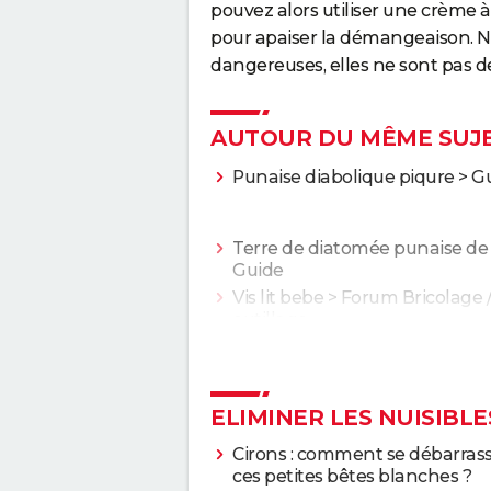
pouvez alors utiliser une crème 
pour apaiser la démangeaison. N'a
dangereuses, elles ne sont pas d
AUTOUR DU MÊME SUJ
Punaise diabolique piqure
> G
Terre de diatomée punaise de l
Guide
Vis lit bebe
>
Forum Bricolage 
outillage
ELIMINER LES NUISIBLE
Cirons : comment se débarras
ces petites bêtes blanches ?