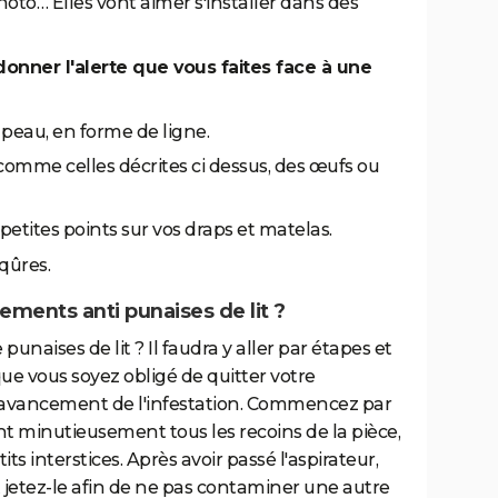
 photo… Elles vont aimer s'installer dans des
onner l'alerte que vous faites face à une
peau, en forme de ligne.
comme celles décrites ci dessus, des œufs ou
etites points sur vos draps et matelas.
qûres.
tements anti punaises de lit ?
punaises de lit ? Il faudra y aller par étapes et
que vous soyez obligé de quitter votre
'avancement de l'infestation. Commencez par
ant minutieusement tous les recoins de la pièce,
its interstices. Après avoir passé l'aspirateur,
t jetez-le afin de ne pas contaminer une autre