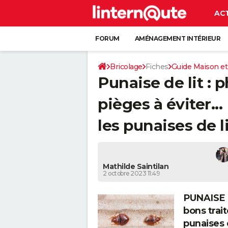
AC
FORUM
AMÉNAGEMENT INTÉRIEUR
RANGEMENT
+
Bricolage
Fiches
Guide Maison et
Punaise de lit : 
pièges à éviter..
les punaises de l
Mathilde Saintilan
2 octobre 2023 11:49
PUNAISE D
bons trai
punaises d