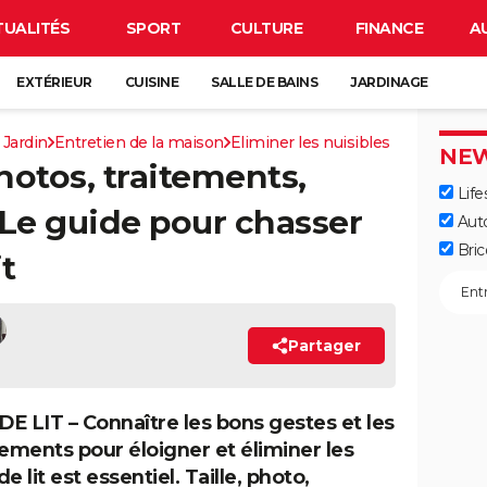
TUALITÉS
SPORT
CULTURE
FINANCE
A
EXTÉRIEUR
CUISINE
SALLE DE BAINS
JARDINAGE
 Jardin
Entretien de la maison
Eliminer les nuisibles
NEW
photos, traitements,
Life
. Le guide pour chasser
Aut
Bric
it
Partager
E LIT – Connaître les bons gestes et les
tements pour éloigner et éliminer les
e lit est essentiel. Taille, photo,