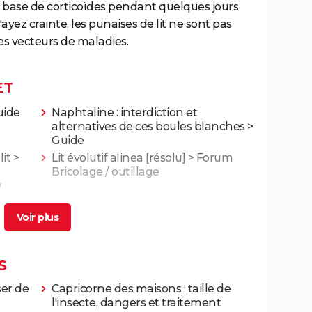
à base de corticoïdes pendant quelques jours
yez crainte, les punaises de lit ne sont pas
es vecteurs de maladies.
ET
uide
Naphtaline : interdiction et
alternatives de ces boules blanches
>
Guide
it
>
Lit évolutif alinea
[résolu] >
Forum
Bricolage / outillage
/
S
ser de
Capricorne des maisons : taille de
l'insecte, dangers et traitement