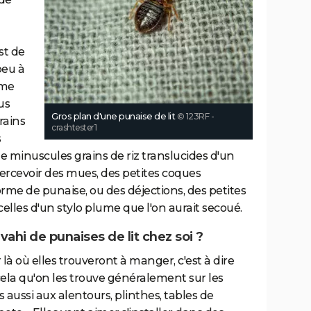
st de
peu à
mme
us
Gros plan d'une punaise de lit
© 123RF -
rains
crashtester1
s
 minuscules grains de riz translucides d'un
percevoir des mues, des petites coques
orme de punaise, ou des déjections, des petites
elles d'un stylo plume que l'on aurait secoué.
ahi de punaises de lit chez soi ?
r là où elles trouveront à manger, c'est à dire
ela qu'on les trouve généralement sur les
aussi aux alentours, plinthes, tables de