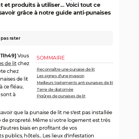
 et produits à utiliser... Voici tout ce
 savoir grâce à notre guide anti-punaises
pas rater
 11h49]
Vous
SOMMAIRE
s de lit
chez
Reconnaître une punaise de lit
ête chez
Les signes d'une invasion
naises de lit
Meilleurs traitements anti punaises de lit
 ce fléau,
Terre de diatomée
 sont à
Piqûres de punaises de lit
avoir que la punaise de lit ne s'est pas installée
 de propreté. Même si votre logement est très
d'autres biais en profitant de vos
ublics, hôtels... Les lieux d'infestation