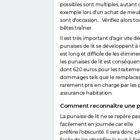
possibles sont multiples, autant 
exemple lors d'un achat de meubl
sont d'occasion… Vérifiez alors to
bêtes traîner.
Il est très important d'agir vite d
punaises de lit se développent à u
est long et difficile de les élimi
les punaises de lit est conséquen
dont 620 euros pour les traiteme
dommages tels que le remplaceme
rarement pris en charge par les p
assurance habitation.
Comment reconnaître une pu
La punaise de lit ne se repère pa
facilement en journée car elle
préfère l'obscurité. Il sera donc p
facile de les identifier la nuit à l'a