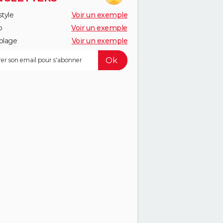
style
Voir un exemple
o
Voir un exemple
olage
Voir un exemple