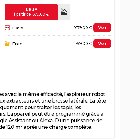
NEUF
à partir de 1679,00 €
1679,00 €
Voir
Darty
1799,00 €
Voir
Fnac
Evolution du prix le plus bas (neuf):
2 k
ces avec la même efficacité, l’aspirateur robot
1 k
 extracteurs et une brosse latérale. La tête
uement pour traiter les tapis, les
urs. L’appareil peut être programmé grâce à
le Assistant ou Alexa. D’une puissance de
0
2025
2026
ès de 120 m² après une charge complète.