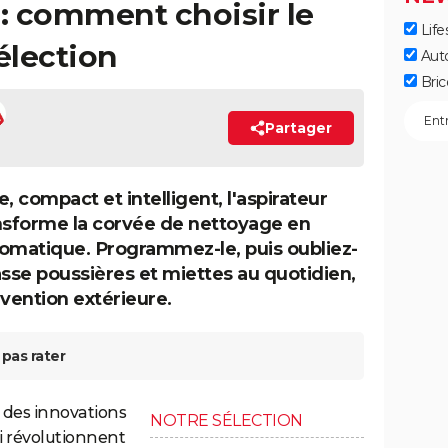
 : comment choisir le
Life
élection
Aut
Bric
Partager
 compact et intelligent, l'aspirateur
nsforme la corvée de nettoyage en
omatique. Programmez-le, puis oubliez-
masse poussières et miettes au quotidien,
rvention extérieure.
pas rater
e des innovations
NOTRE SÉLECTION
i révolutionnent