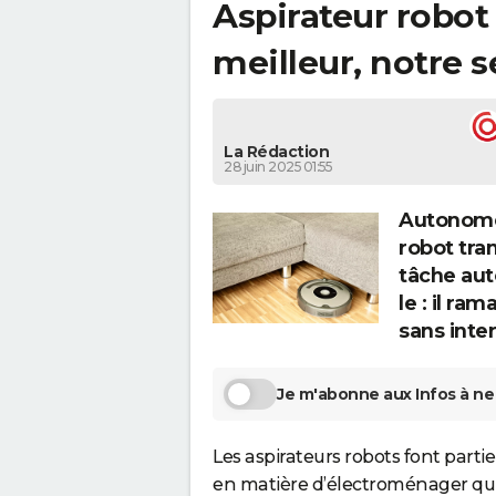
Aspirateur robot
meilleur, notre s
La Rédaction
28 juin 2025 01:55
Autonome,
robot tra
tâche aut
le : il ra
sans inte
Je m'abonne aux Infos à ne 
Les aspirateurs robots font parti
en matière d’électroménager qu