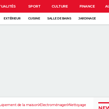
TUALITÉS
SPORT
CULTURE
FINANCE
A
EXTÉRIEUR
CUISINE
SALLE DE BAINS
JARDINAGE
uipement de la maison
Electroménager
Nettoyage
NEW