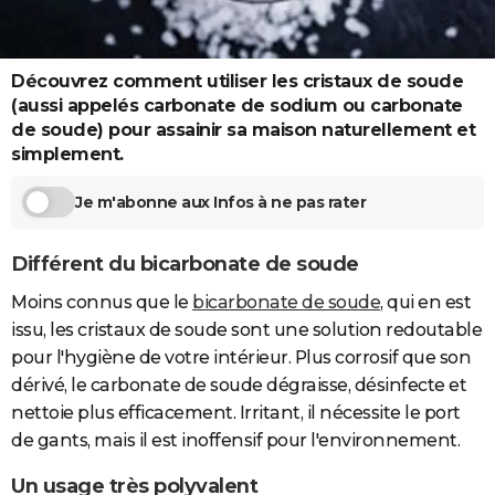
City break
Voyage de noces
Climat
Destinations
Voyage nature
Forum
+
PHOTO
GUIDES D'ACHAT
Découvrez comment utiliser les cristaux de soude
(aussi appelés carbonate de sodium ou carbonate
BONS PLANS
de soude) pour assainir sa maison naturellement et
simplement.
CARTE DE VOEUX
Carte Bonne année
Carte Pâques
Carte de Noël
Carte Saint-Valentin
Carte d'anniversaire
Je m'abonne aux Infos à ne pas rater
DICTIONNAIRE
Biographies
Expressions
Dictionnaire
Citations
Proverbes
PROGRAMME TV
Différent du bicarbonate de soude
COPAINS D'AVANT
Moins connus que le
bicarbonate de soude
, qui en est
issu, les cristaux de soude sont une solution redoutable
Se connecter
Collèges
Universités
Service militaire
S'inscrire
Lycées
Primaires
Entreprises
Avis de recherche
AVIS DE DÉCÈS
pour l'hygiène de votre intérieur. Plus corrosif que son
dérivé, le carbonate de soude dégraisse, désinfecte et
FORUM
nettoie plus efficacement. Irritant, il nécessite le port
Lifestyle
Sport
Television
Cinema
Bricolage
Culture
Auto
Voyage
de gants, mais il est inoffensif pour l'environnement.
Un usage très polyvalent