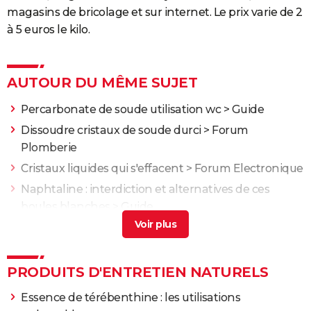
magasins de bricolage et sur internet. Le prix varie de 2
à 5 euros le kilo.
AUTOUR DU MÊME SUJET
Percarbonate de soude utilisation wc
> Guide
Dissoudre cristaux de soude durci
>
Forum
Plomberie
Cristaux liquides qui s'effacent
>
Forum Electronique
Naphtaline : interdiction et alternatives de ces
boules blanches
> Guide
Affichage de cristaux liquides
>
Forum
Electroménager
PRODUITS D'ENTRETIEN NATURELS
Essence de térébenthine : les utilisations