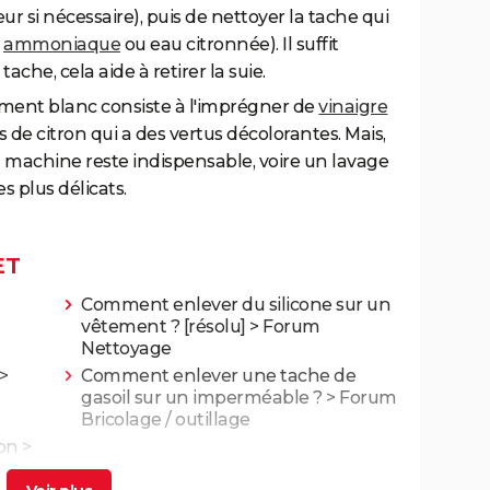
ur si nécessaire), puis de nettoyer la tache qui
t
ammoniaque
ou eau citronnée). Il suffit
tache, cela aide à retirer la suie.
ment blanc consiste à l'imprégner de
vinaigre
de citron qui a des vertus décolorantes. Mais,
n machine reste indispensable, voire un lavage
s plus délicats.
ET
Comment enlever du silicone sur un
vêtement ?
[résolu] >
Forum
Nettoyage
>
Comment enlever une tache de
gasoil sur un imperméable ?
>
Forum
Bricolage / outillage
ton
>