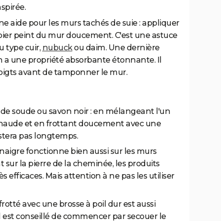
aspirée.
ne aide pour les murs tachés de suie : appliquer
papier peint du mur doucement. C'est une astuce
du type cuir,
nubuck
ou daim. Une dernière
in a une propriété absorbante étonnante. Il
 doigts avant de tamponner le mur.
 de soude ou savon noir : en mélangeant l'un
 chaude et en frottant doucement avec une
istera pas longtemps.
naigre fonctionne bien aussi sur les murs
nt sur la pierre de la cheminée, les produits
s efficaces. Mais attention à ne pas les utiliser
frotté avec une brosse à poil dur est aussi
il est conseillé de commencer par secouer le