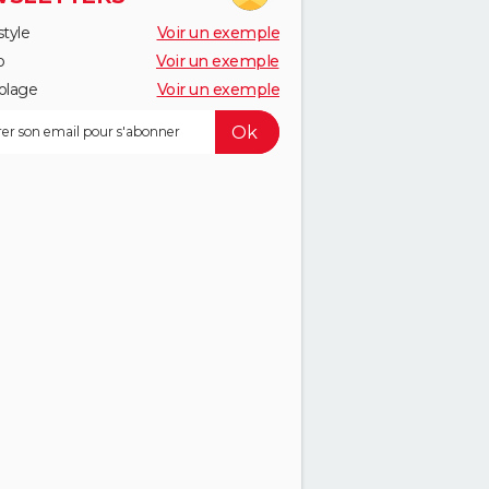
style
Voir un exemple
o
Voir un exemple
olage
Voir un exemple