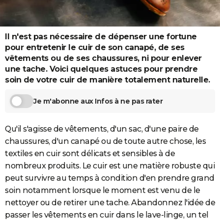
City break
Voyage de noces
Climat
Destinations
Voyage nature
Forum
+
PHOTO
GUIDES D'ACHAT
Il n'est pas nécessaire de dépenser une fortune
pour entretenir le cuir de son canapé, de ses
BONS PLANS
vêtements ou de ses chaussures, ni pour enlever
une tache. Voici quelques astuces pour prendre
CARTE DE VOEUX
soin de votre cuir de manière totalement naturelle.
Carte Bonne année
Carte Pâques
Carte de Noël
Carte Saint-Valentin
Carte d'anniversaire
DICTIONNAIRE
Je m'abonne aux Infos à ne pas rater
Biographies
Expressions
Dictionnaire
Citations
Proverbes
PROGRAMME TV
Qu'il s'agisse de vêtements, d'un sac, d'une paire de
COPAINS D'AVANT
chaussures, d'un canapé ou de toute autre chose, les
Se connecter
Collèges
Universités
Service militaire
S'inscrire
Lycées
Primaires
Entreprises
Avis de recherche
AVIS DE DÉCÈS
textiles en cuir sont délicats et sensibles à de
nombreux produits. Le cuir est une matière robuste qui
FORUM
peut survivre au temps à condition d'en prendre grand
Lifestyle
Sport
Television
Cinema
Bricolage
Culture
Auto
Voyage
soin notamment lorsque le moment est venu de le
nettoyer ou de retirer une tache. Abandonnez l'idée de
passer les vêtements en cuir dans le lave-linge, un tel