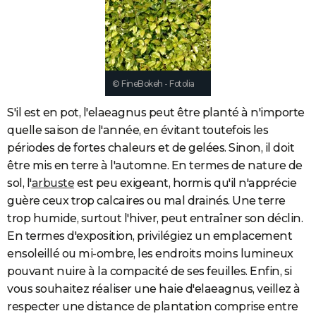
City break
Voyage de noces
Climat
Destinations
Voyage nature
Forum
+
PHOTO
GUIDES D'ACHAT
BONS PLANS
© FineBokeh - Fotolia
CARTE DE VOEUX
S'il est en pot, l'elaeagnus peut être planté à n'importe
Carte Bonne année
Carte Pâques
Carte de Noël
Carte Saint-Valentin
Carte d'anniversaire
quelle saison de l'année, en évitant toutefois les
DICTIONNAIRE
périodes de fortes chaleurs et de gelées. Sinon, il doit
Biographies
Expressions
Dictionnaire
Citations
Proverbes
PROGRAMME TV
être mis en terre à l'automne. En termes de nature de
sol, l'
arbuste
est peu exigeant, hormis qu'il n'apprécie
COPAINS D'AVANT
guère ceux trop calcaires ou mal drainés. Une terre
Se connecter
Collèges
Universités
Service militaire
S'inscrire
Lycées
Primaires
Entreprises
Avis de recherche
trop humide, surtout l'hiver, peut entraîner son déclin.
AVIS DE DÉCÈS
En termes d'exposition, privilégiez un emplacement
FORUM
ensoleillé ou mi-ombre, les endroits moins lumineux
pouvant nuire à la compacité de ses feuilles. Enfin, si
Lifestyle
Sport
Television
Cinema
Bricolage
Culture
Auto
Voyage
vous souhaitez réaliser une haie d'elaeagnus, veillez à
respecter une distance de plantation comprise entre