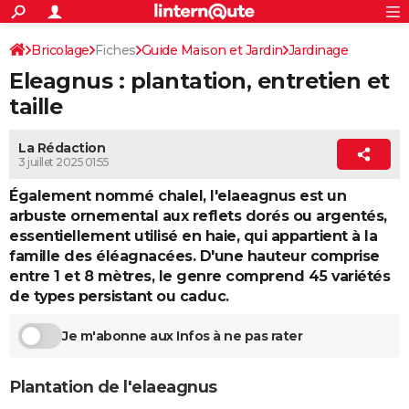
ACTUALITÉS
Connexion
S'inscrire
Bricolage
Fiches
Guide Maison et Jardin
Jardinage
Rechercher
Société
Education
Villes
Politique
Faits Divers
Monde
+
SPORT
Eleagnus : plantation, entretien et
Arbustes / Haies
Football
Cyclisme
Forum
Coupe du monde 2026
Tennis
Rugby
CULTURE
taille
TNT
Cinéma
Musique
Programme TV
Streaming
Sorties cinéma
+
FINANCE
La Rédaction
3 juillet 2025 01:55
Impôts
Immobilier
Banque
Crédit
Retraite
Epargne
Risques naturels par ville
Assurance
AUTO
Également nommé chalel, l'elaeagnus est un
Réserver un essai
Berlines
Forum auto
Essais
Citadines
SUV
+
HIGH-TECH
arbuste ornemental aux reflets dorés ou argentés,
essentiellement utilisé en haie, qui appartient à la
Meilleur smartphone
Ordinateurs
Guide high-tech
Mobiles
Internet
Jeux vidéo
+
BRICOLAGE
famille des éléagnacées. D'une hauteur comprise
entre 1 et 8 mètres, le genre comprend 45 variétés
Aménagement intérieur
Cuisine
Jardinage
+
Forum
Extérieur
Salle de bains
Rangement
WEEK-END
de types persistant ou caduc.
Escapades
Expositions
Week-end nature
Guides de France
Patrimoine
Musées
+
LIFESTYLE
Je m'abonne aux Infos à ne pas rater
Bien-être
Mode
+
Art de vivre
Loisirs
Modes de vie
SANTE
Plantation de l'elaeagnus
Guide de la santé
Médicaments
+
Alimentation
Maladies
Sommeil
VOYAGE