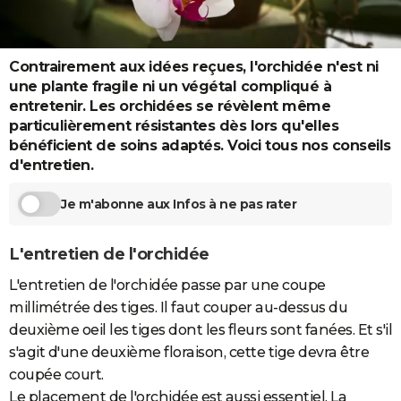
City break
Voyage de noces
Climat
Destinations
Voyage nature
Forum
+
PHOTO
GUIDES D'ACHAT
Contrairement aux idées reçues, l'orchidée n'est ni
une plante fragile ni un végétal compliqué à
BONS PLANS
entretenir. Les orchidées se révèlent même
particulièrement résistantes dès lors qu'elles
CARTE DE VOEUX
bénéficient de soins adaptés. Voici tous nos conseils
Carte Bonne année
Carte Pâques
Carte de Noël
Carte Saint-Valentin
Carte d'anniversaire
d'entretien.
DICTIONNAIRE
Biographies
Expressions
Dictionnaire
Citations
Proverbes
PROGRAMME TV
Je m'abonne aux Infos à ne pas rater
COPAINS D'AVANT
L'entretien de l'orchidée
Se connecter
Collèges
Universités
Service militaire
S'inscrire
Lycées
Primaires
Entreprises
Avis de recherche
AVIS DE DÉCÈS
L'entretien de l'orchidée passe par une coupe
millimétrée des tiges. Il faut couper au-dessus du
FORUM
deuxième oeil les tiges dont les fleurs sont fanées. Et s'il
Lifestyle
Sport
Television
Cinema
Bricolage
Culture
Auto
Voyage
s'agit d'une deuxième floraison, cette tige devra être
coupée court.
Le placement de l'orchidée est aussi essentiel. La