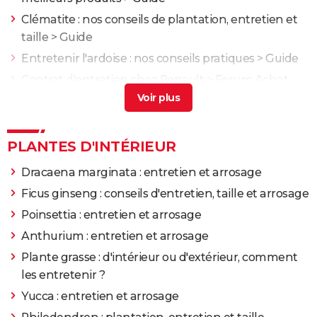
Clématite : nos conseils de plantation, entretien et
taille
> Guide
Entretenir l'ardoise : nos conseils pratiques
> Guide
Contrat d'entretien chez Renault
>
Forum Achat,
vente et démarches
Probléme entretien ESP capteur de pédale
>
Forum
Mécanique, entretien et pannes
PLANTES D'INTÉRIEUR
Dracaena marginata : entretien et arrosage
Ficus ginseng : conseils d'entretien, taille et arrosage
Poinsettia : entretien et arrosage
Anthurium : entretien et arrosage
Plante grasse : d'intérieur ou d'extérieur, comment
les entretenir ?
Yucca : entretien et arrosage