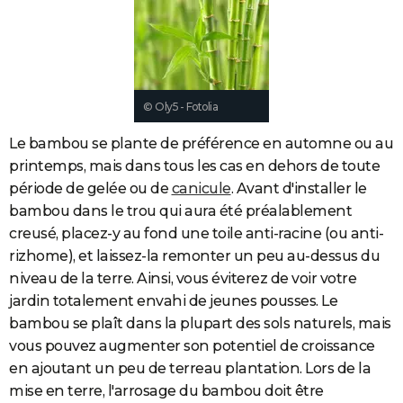
City break
Voyage de noces
Climat
Destinations
Voyage nature
Forum
+
PHOTO
GUIDES D'ACHAT
BONS PLANS
© Oly5 - Fotolia
CARTE DE VOEUX
Le bambou se plante de préférence en automne ou au
Carte Bonne année
Carte Pâques
Carte de Noël
Carte Saint-Valentin
Carte d'anniversaire
printemps, mais dans tous les cas en dehors de toute
DICTIONNAIRE
période de gelée ou de
canicule
. Avant d'installer le
Biographies
Expressions
Dictionnaire
Citations
Proverbes
PROGRAMME TV
bambou dans le trou qui aura été préalablement
creusé, placez-y au fond une toile anti-racine (ou anti-
COPAINS D'AVANT
rizhome), et laissez-la remonter un peu au-dessus du
Se connecter
Collèges
Universités
Service militaire
S'inscrire
Lycées
Primaires
Entreprises
Avis de recherche
niveau de la terre. Ainsi, vous éviterez de voir votre
AVIS DE DÉCÈS
jardin totalement envahi de jeunes pousses. Le
FORUM
bambou se plaît dans la plupart des sols naturels, mais
vous pouvez augmenter son potentiel de croissance
Lifestyle
Sport
Television
Cinema
Bricolage
Culture
Auto
Voyage
en ajoutant un peu de terreau plantation. Lors de la
mise en terre, l'arrosage du bambou doit être