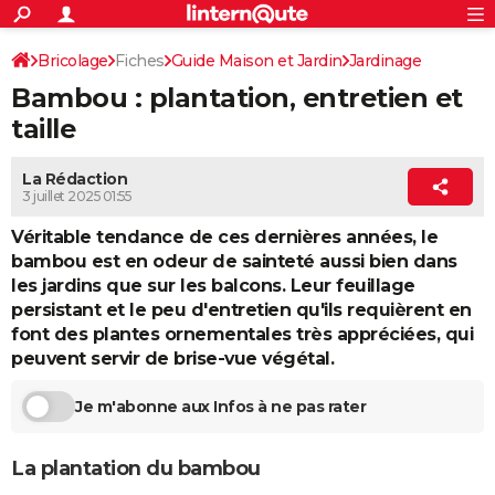
ACTUALITÉS
Connexion
S'inscrire
Bricolage
Fiches
Guide Maison et Jardin
Jardinage
Rechercher
Société
Education
Villes
Politique
Faits Divers
Monde
+
SPORT
Bambou : plantation, entretien et
Arbustes / Haies
Football
Cyclisme
Forum
Coupe du monde 2026
Tennis
Rugby
CULTURE
taille
TNT
Cinéma
Musique
Programme TV
Streaming
Sorties cinéma
+
FINANCE
La Rédaction
3 juillet 2025 01:55
Impôts
Immobilier
Banque
Crédit
Retraite
Epargne
Risques naturels par ville
Assurance
AUTO
Véritable tendance de ces dernières années, le
Réserver un essai
Berlines
Forum auto
Essais
Citadines
SUV
+
HIGH-TECH
bambou est en odeur de sainteté aussi bien dans
les jardins que sur les balcons. Leur feuillage
Meilleur smartphone
Ordinateurs
Guide high-tech
Mobiles
Internet
Jeux vidéo
+
BRICOLAGE
persistant et le peu d'entretien qu'ils requièrent en
font des plantes ornementales très appréciées, qui
Aménagement intérieur
Cuisine
Jardinage
+
Forum
Extérieur
Salle de bains
Rangement
WEEK-END
peuvent servir de brise-vue végétal.
Escapades
Expositions
Week-end nature
Guides de France
Patrimoine
Musées
+
LIFESTYLE
Je m'abonne aux Infos à ne pas rater
Bien-être
Mode
+
Art de vivre
Loisirs
Modes de vie
SANTE
La plantation du bambou
Guide de la santé
Médicaments
+
Alimentation
Maladies
Sommeil
VOYAGE