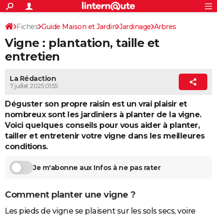
ACTUALITÉS
Connexion
S'inscrire
Fiches
Guide Maison et Jardin
Jardinage
Arbres
Rechercher
Société
Education
Villes
Politique
Faits Divers
Monde
+
SPORT
Vigne : plantation, taille et
Arbres fruitiers
Football
Cyclisme
Forum
Coupe du monde 2026
Tennis
Rugby
CULTURE
entretien
TNT
Cinéma
Musique
Programme TV
Streaming
Sorties cinéma
+
FINANCE
La Rédaction
7 juillet 2025 01:55
Impôts
Immobilier
Banque
Crédit
Retraite
Epargne
Risques naturels par ville
Assurance
AUTO
Déguster son propre raisin est un vrai plaisir et
Réserver un essai
Berlines
Forum auto
Essais
Citadines
SUV
+
HIGH-TECH
nombreux sont les jardiniers à planter de la vigne.
Voici quelques conseils pour vous aider à planter,
Meilleur smartphone
Ordinateurs
Guide high-tech
Mobiles
Internet
Jeux vidéo
+
BRICOLAGE
tailler et entretenir votre vigne dans les meilleures
conditions.
Aménagement intérieur
Cuisine
Jardinage
+
Forum
Extérieur
Salle de bains
Rangement
WEEK-END
Je m'abonne aux Infos à ne pas rater
Escapades
Expositions
Week-end nature
Guides de France
Patrimoine
Musées
+
LIFESTYLE
Bien-être
Mode
+
Art de vivre
Loisirs
Modes de vie
SANTE
Comment planter une vigne ?
Guide de la santé
Médicaments
+
Alimentation
Maladies
Sommeil
VOYAGE
Les pieds de vigne se plaisent sur les sols secs, voire