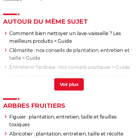
AUTOUR DU MÊME SUJET
Comment bien nettoyer un lave-vaisselle ? Les
meilleurs produits
> Guide
Clématite : nos conseils de plantation, entretien et
taille
> Guide
Entretenir l'ardoise : nos conseils pratiques
> Guide
Contrat d'entretien chez Renault
>
Forum Achat,
vente et démarches
Dracaena marginata : entretien et arrosage
> Guide
ARBRES FRUITIERS
Figuier : plantation, entretien, taille et feuilles
toxiques
Abricotier : plantation, entretien, taille et récolte