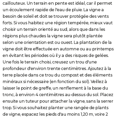
caillouteux. Un terrain en pente est idéal, car il permet
City break
Voyage de noces
Climat
Destinations
Voyage nature
Forum
+
PHOTO
un écoulement rapide de l'eau de pluie. La vigne a
besoin de soleil et doit se trouver protégée des vents
GUIDES D'ACHAT
forts. Si vous habitez une région tempérée, mieux vaut
BONS PLANS
choisir un terrain orienté au sud, alors que dans les
régions plus chaudes la vigne sera plutôt plantée
CARTE DE VOEUX
selon une orientation est ou ouest. La plantation de la
Carte Bonne année
Carte Pâques
Carte de Noël
Carte Saint-Valentin
Carte d'anniversaire
vigne doit être effectuée en automne ou au printemps
DICTIONNAIRE
en évitant les périodes où il y a des risques de gelées.
Biographies
Expressions
Dictionnaire
Citations
Proverbes
PROGRAMME TV
Une fois le terrain choisi, creusez un trou d'une
profondeur d'environ trente centimètres. Ajoutez à la
COPAINS D'AVANT
terre placée dans ce trou du compost et des éléments
Se connecter
Collèges
Universités
Service militaire
S'inscrire
Lycées
Primaires
Entreprises
Avis de recherche
AVIS DE DÉCÈS
minéraux si nécessaire (en fonction du sol). Veillez à
laisser le point de greffe, un renflement à la base du
FORUM
tronc, à environ 4 centimètres au-dessus du sol. Placez
Lifestyle
Sport
Television
Cinema
Bricolage
Culture
Auto
Voyage
ensuite un tuteur pour attacher la vigne, sans la serrer
trop. Si vous souhaitez planter une rangée de plants
de vigne, espacez les pieds d'au moins 1,20 m, voire 2