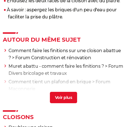
Enduisez les deux faces de la cloison avec du plâtre.
À savoir : aspergez les briques d'un peu d'eau pour
faciliter la prise du plâtre.
AUTOUR DU MÊME SUJET
Comment faire les finitions sur une cloison abattue
?
>
Forum Construction et rénovation
Muret abattu - comment faire les finitions ?
>
Forum
Divers bricolage et travaux
Comment tient un plafond en brique
>
Forum
Maçonnerie
Recouvrir un mur en brique intérieur
>
Forum
Bricolage / outillage
Plafond en brique
>
Forum Divers bricolage et
CLOISONS
travaux