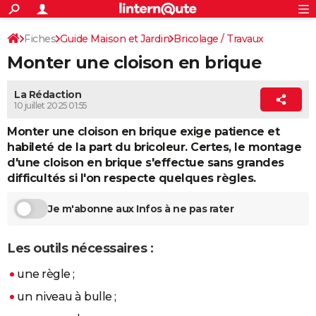
ACTUALITÉS
Connexion
S'inscrire
Fiches
Guide Maison et Jardin
Bricolage / Travaux
Rechercher
Société
Education
Villes
Politique
Faits Divers
Monde
+
SPORT
Monter une cloison en brique
Murs / Plafonds
Cloisons
Football
Cyclisme
Forum
Coupe du monde 2026
Tennis
Rugby
CULTURE
La Rédaction
TNT
Cinéma
Musique
Programme TV
Streaming
Sorties cinéma
+
FINANCE
10 juillet 2025 01:55
Impôts
Immobilier
Banque
Crédit
Retraite
Epargne
Risques naturels par ville
Assurance
Monter une cloison en brique exige patience et
AUTO
habileté de la part du bricoleur. Certes, le montage
Réserver un essai
Berlines
Forum auto
Essais
Citadines
SUV
+
HIGH-TECH
d'une cloison en brique s'effectue sans grandes
difficultés si l'on respecte quelques règles.
Meilleur smartphone
Ordinateurs
Guide high-tech
Mobiles
Internet
Jeux vidéo
+
BRICOLAGE
Je m'abonne aux Infos à ne pas rater
Aménagement intérieur
Cuisine
Jardinage
+
Forum
Extérieur
Salle de bains
Rangement
WEEK-END
Escapades
Expositions
Week-end nature
Guides de France
Patrimoine
Musées
+
Les outils nécessaires :
LIFESTYLE
Bien-être
Mode
+
Art de vivre
Loisirs
Modes de vie
une règle ;
SANTE
un niveau à bulle ;
Guide de la santé
Médicaments
+
Alimentation
Maladies
Sommeil
VOYAGE