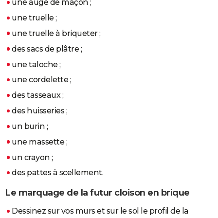
une auge de maçon ;
City break
Voyage de noces
Climat
Destinations
Voyage nature
Forum
+
PHOTO
une truelle ;
GUIDES D'ACHAT
une truelle à briqueter ;
des sacs de plâtre ;
BONS PLANS
une taloche ;
CARTE DE VOEUX
une cordelette ;
Carte Bonne année
Carte Pâques
Carte de Noël
Carte Saint-Valentin
Carte d'anniversaire
DICTIONNAIRE
des tasseaux ;
Biographies
Expressions
Dictionnaire
Citations
Proverbes
des huisseries ;
PROGRAMME TV
un burin ;
COPAINS D'AVANT
une massette ;
Se connecter
Collèges
Universités
Service militaire
S'inscrire
Lycées
Primaires
Entreprises
Avis de recherche
AVIS DE DÉCÈS
un crayon ;
FORUM
des pattes à scellement.
Lifestyle
Sport
Television
Cinema
Bricolage
Culture
Auto
Voyage
Le marquage de la futur cloison en brique
Dessinez sur vos murs et sur le sol le profil de la