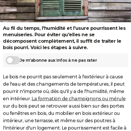
City break
Voyage de noces
Climat
Destinations
Voyage nature
Forum
+
PHOTO
GUIDES D'ACHAT
Au fil du temps, l'humidité et l'usure pourrissent les
BONS PLANS
menuiseries. Pour éviter qu'elles ne se
décomposent complètement, il suffit de traiter le
CARTE DE VOEUX
bois pourri. Voici les étapes à suivre.
Carte Bonne année
Carte Pâques
Carte de Noël
Carte Saint-Valentin
Carte d'anniversaire
DICTIONNAIRE
Je m'abonne aux Infos à ne pas rater
Biographies
Expressions
Dictionnaire
Citations
Proverbes
PROGRAMME TV
Le bois ne pourrit pas seulement à l'extérieur à cause
COPAINS D'AVANT
de l'eau et des changements de températures, il peut
Se connecter
Collèges
Universités
Service militaire
S'inscrire
Lycées
Primaires
Entreprises
Avis de recherche
AVIS DE DÉCÈS
pourrir n'importe où, dès qu'il y a de l'humidité, même
en intérieur.
La formation de champignons ou mérule
FORUM
sur du bois peut se retrouver aussi bien sur des portes
Lifestyle
Sport
Television
Cinema
Bricolage
Culture
Auto
Voyage
ou fenêtres en bois, du mobilier en bois extérieur ou
intérieur, une terrasse, et même sur des poutres à
l'intérieur d'un logement. Le pourrissement est facile à