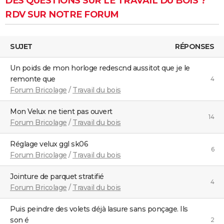
DES QUESTIONS SUR LE TRAVAIL DU BOIS ?
RDV SUR NOTRE FORUM
SUJET
RÉPONSES
un poids de mon horloge redescnd aussitot que je le
remonte que
4
Forum Bricolage
/
Travail du bois
Mon Velux ne tient pas ouvert
14
Forum Bricolage
/
Travail du bois
Réglage velux ggl sk06
6
Forum Bricolage
/
Travail du bois
Jointure de parquet stratifié
4
Forum Bricolage
/
Travail du bois
Puis peindre des volets déjà lasure sans ponçage. Ils
son é
2