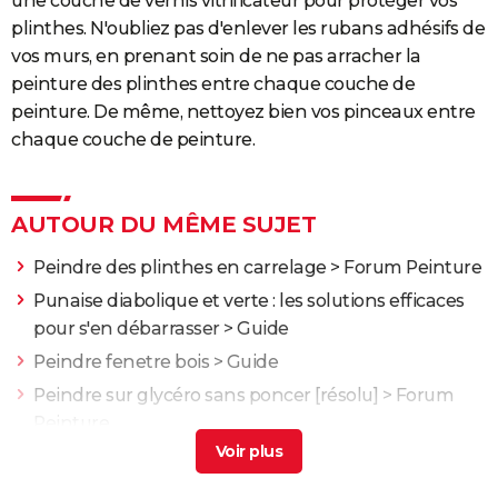
une couche de vernis vitrificateur pour protéger vos
plinthes. N'oubliez pas d'enlever les rubans adhésifs de
vos murs, en prenant soin de ne pas arracher la
peinture des plinthes entre chaque couche de
peinture. De même, nettoyez bien vos pinceaux entre
chaque couche de peinture.
AUTOUR DU MÊME SUJET
Peindre des plinthes en carrelage
>
Forum Peinture
Punaise diabolique et verte : les solutions efficaces
pour s'en débarrasser
> Guide
Peindre fenetre bois
> Guide
Peindre sur glycéro sans poncer
[résolu] >
Forum
Peinture
Peindre des volets en bois sans décaper
[résolu] >
Forum Travail du bois