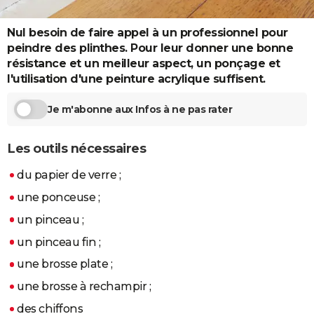
City break
Voyage de noces
Climat
Destinations
Voyage nature
Forum
+
PHOTO
Nul besoin de faire appel à un professionnel pour
GUIDES D'ACHAT
peindre des plinthes. Pour leur donner une bonne
résistance et un meilleur aspect, un ponçage et
BONS PLANS
l'utilisation d'une peinture acrylique suffisent.
CARTE DE VOEUX
Je m'abonne aux Infos à ne pas rater
Carte Bonne année
Carte Pâques
Carte de Noël
Carte Saint-Valentin
Carte d'anniversaire
DICTIONNAIRE
Les outils nécessaires
Biographies
Expressions
Dictionnaire
Citations
Proverbes
PROGRAMME TV
du papier de verre ;
COPAINS D'AVANT
une ponceuse ;
Se connecter
Collèges
Universités
Service militaire
S'inscrire
Lycées
Primaires
Entreprises
Avis de recherche
AVIS DE DÉCÈS
un pinceau ;
un pinceau fin ;
FORUM
une brosse plate ;
Lifestyle
Sport
Television
Cinema
Bricolage
Culture
Auto
Voyage
une brosse à rechampir ;
des chiffons