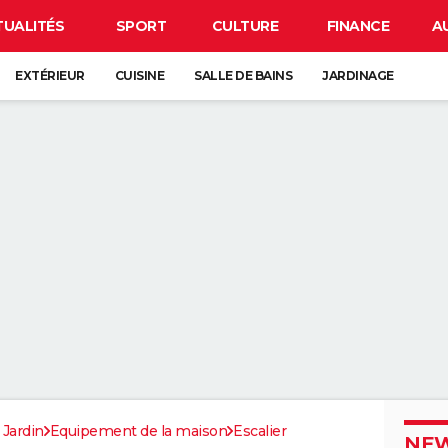
TUALITÉS
SPORT
CULTURE
FINANCE
A
EXTÉRIEUR
CUISINE
SALLE DE BAINS
JARDINAGE
 Jardin
Equipement de la maison
Escalier
NEW