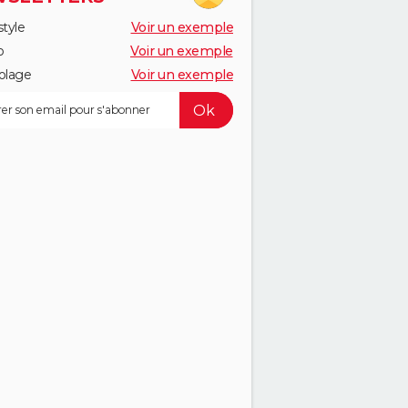
style
Voir un exemple
o
Voir un exemple
olage
Voir un exemple