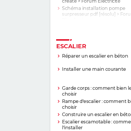
create
>
Forum Electricité
Schéma installation pompe
surpresseur pdf
[résolu] >
For
Plomberie
ESCALIER
Réparer un escalier en béton
Installer une main courante
Garde corps : comment bien l
choisir
Rampe d'escalier : comment bi
choisir
Construire un escalier en bét
Escalier escamotable : comm
l'installer