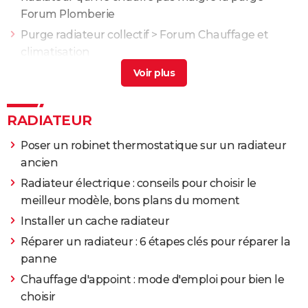
Forum Plomberie
Purge radiateur collectif
>
Forum Chauffage et
climatisation
Radiateur froid en bas malgré purge
[résolu] >
Forum Chauffage et climatisation
Vis de purge radiateur
>
Forum Bricolage / outillage
RADIATEUR
Poser un robinet thermostatique sur un radiateur
ancien
Radiateur électrique : conseils pour choisir le
meilleur modèle, bons plans du moment
Installer un cache radiateur
Réparer un radiateur : 6 étapes clés pour réparer la
panne
Chauffage d'appoint : mode d'emploi pour bien le
choisir