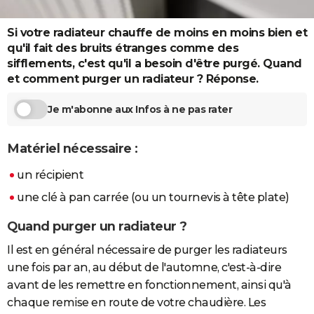
City break
Voyage de noces
Climat
Destinations
Voyage nature
Forum
+
PHOTO
Si votre radiateur chauffe de moins en moins bien et
GUIDES D'ACHAT
qu'il fait des bruits étranges comme des
sifflements, c'est qu'il a besoin d'être purgé. Quand
BONS PLANS
et comment purger un radiateur ? Réponse.
CARTE DE VOEUX
Je m'abonne aux Infos à ne pas rater
Carte Bonne année
Carte Pâques
Carte de Noël
Carte Saint-Valentin
Carte d'anniversaire
DICTIONNAIRE
Matériel nécessaire :
Biographies
Expressions
Dictionnaire
Citations
Proverbes
PROGRAMME TV
un récipient
COPAINS D'AVANT
une clé à pan carrée (ou un tournevis à tête plate)
Se connecter
Collèges
Universités
Service militaire
S'inscrire
Lycées
Primaires
Entreprises
Avis de recherche
AVIS DE DÉCÈS
Quand purger un radiateur ?
FORUM
Il est en général nécessaire de purger les radiateurs
une fois par an, au début de l'automne, c'est-à-dire
Lifestyle
Sport
Television
Cinema
Bricolage
Culture
Auto
Voyage
avant de les remettre en fonctionnement, ainsi qu'à
chaque remise en route de votre chaudière. Les